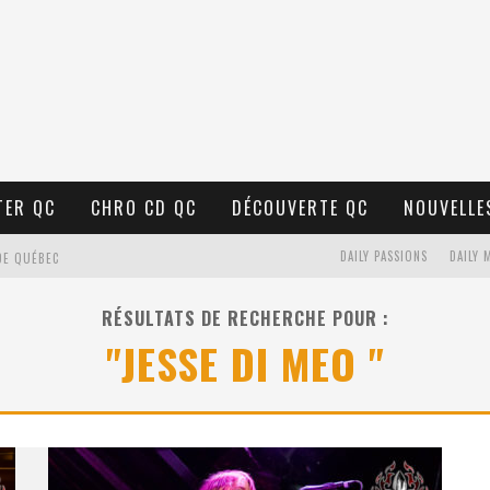
TER QC
CHRO CD QC
DÉCOUVERTE QC
NOUVELLE
DE QUÉBEC
DAILY PASSIONS
DAILY 
BELL
RÉSULTATS DE RECHERCHE POUR :
N : SAME OR SEPARATE WAYS?
"JESSE DI MEO "
VELLE MUSIQUE
U MTELUS
TENT TON CIEL