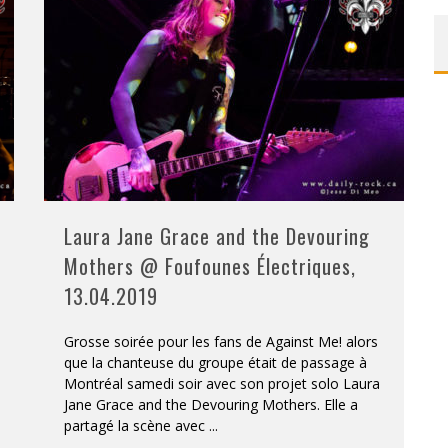
ONTRÉAL
 DE RETOUR
QUES EST DE RETOUR
TRE RÉALISÉS
E AND COLLAPSE
Laura Jane Grace and the Devouring
T SES SHOWS AU QUÉBEC
Mothers @ Foufounes Électriques,
13.04.2019
Grosse soirée pour les fans de Against Me! alors
que la chanteuse du groupe était de passage à
Montréal samedi soir avec son projet solo Laura
Jane Grace and the Devouring Mothers. Elle a
partagé la scène avec
...