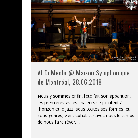
JEFF MARTIN AU CORONA DE M
ON VA SE LE DIRE, SWORD EST
LA COMPIL’ ZOO DE SLAM DIS
LES RÊVES SONT FAITS POUR Ê
DEATH NOTE SILENCE - COLLID
Al Di Meola @ Maison Symphonique
ÉNORME SUCCÈS POUR MUSE E
de Montréal, 28.06.2018
Nous y sommes enfin, l’été fait son apparition,
les premières vraies chaleurs se pointent à
l’horizon et le Jazz, sous toutes ses formes, et
sous-genres, vient cohabiter avec nous le temps
de nous faire rêver,
...