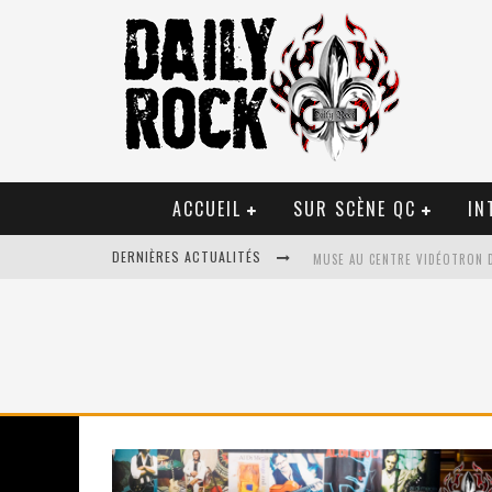
ACCUEIL
SUR SCÈNE QC
IN
MUSE AU CENTRE VIDÉOTRON 
DERNIÈRES ACTUALITÉS
JOURNEY ET TOTO AU CENTRE 
JOURNEY AU CENTRE VIDÉOTRO
LA TRAGÉDIE SORT DE LA NOU
TOVE LO ÉTAIT DE PASSAGE A
LES DANSEURS ÉTOILES PARASI