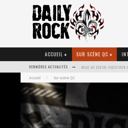
ACCUEIL
SUR SCÈNE QC
IN
MUSE AU CENTRE VIDÉOTRON 
DERNIÈRES ACTUALITÉS
JOURNEY ET TOTO AU CENTRE 
Accueil
Sur scène QC
JOURNEY AU CENTRE VIDÉOTRO
LA TRAGÉDIE SORT DE LA NOU
TOVE LO ÉTAIT DE PASSAGE A
LES DANSEURS ÉTOILES PARASI