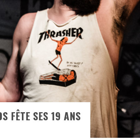
ONTRÉAL
 DE RETOUR
QUES EST DE RETOUR
TRE RÉALISÉS
E AND COLLAPSE
T SES SHOWS AU QUÉBEC
S FÊTE SES 19 ANS