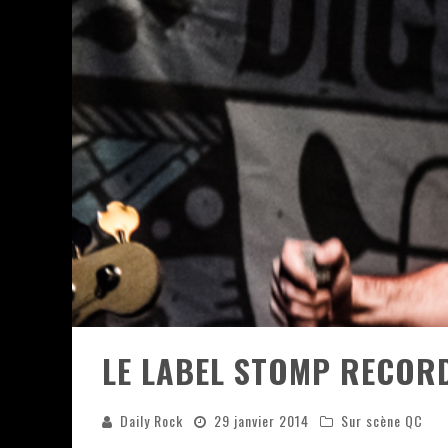
JEFF MARTIN AU CORONA DE M
ON VA SE LE DIRE, SWORD EST
LA COMPIL’ ZOO DE SLAM DIS
LES RÊVES SONT FAITS POUR Ê
DEATH NOTE SILENCE - COLLID
ÉNORME SUCCÈS POUR MUSE E
LE LABEL STOMP RECORD
Daily Rock
29 janvier 2014
Sur scène QC