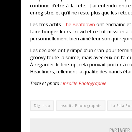
continué d’être à la fête. J’ai entendu ent
enregistré, et qu’il ne reste plus que les retou
Les très actifs
The Beatdown
ont enchaîné et 
faire bouger leurs crowd et ce fut mission acc
personnellement bien aimé leur son qui rejoint
Les décibels ont grimpé d’un cran pour termin
groovy toute la soirée, mais avec eux on l’a 
À regarder le line-up, cela pouvait porter à co
Headliners, tellement la qualité des bands était
Texte et photo :
Insolite Photographie
Dig it up
Insolite Photographie
La Sala Ro
PARTAGER 