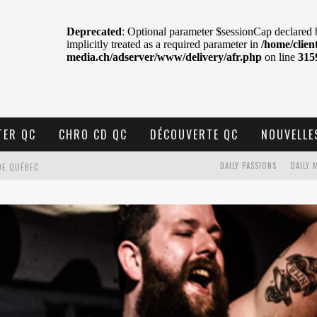
TER QC
CHRO CD QC
DÉCOUVERTE QC
NOUVELLE
DE QUÉBEC
DAILY PASSIONS
DAILY 
BELL
N : SAME OR SEPARATE WAYS?
VELLE MUSIQUE
U MTELUS
TENT TON CIEL