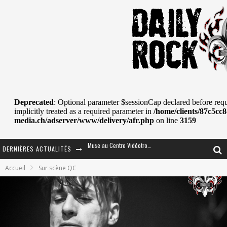
DERNIÈRES ACTUALITÉS
Journey et Toto au Centre Bell
Accueil
Sur scène QC
JOURNEY AU CENTRE VIDÉOTRON : SAME OR SEPARATE WAYS?
La Tragédie sort de la nouvelle musique
Tove Lo était de passage au MTELUS