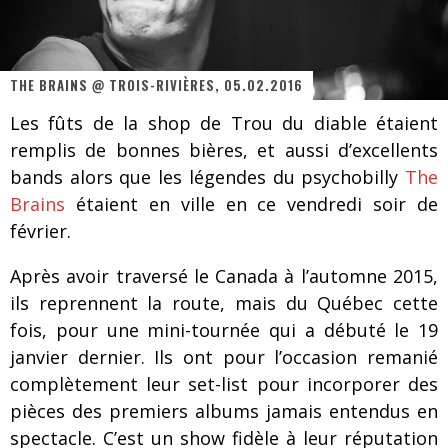
Les danseurs étoiles parasitent ton ciel
Jeff Martin au Corona de Montréal
THE BRAINS @ TROIS-RIVIÈRES, 05.02.2016
On va se le dire, Sword est de retour
Les fûts de la shop de Trou du diable étaient
La compil’ Zoo de Slam Disques est de retour
remplis de bonnes bières, et aussi d’excellents
Les rêves sont faits pour être réalisés
bands alors que les légendes du psychobilly
The
Brains
étaient en ville en ce vendredi soir de
Death Note Silence - Collide and Collapse
février.
Énorme succès pour Muse et ses shows au Québec
Après avoir traversé le Canada à l’automne 2015,
Muse au Centre Vidéotron de Québec
ils reprennent la route, mais du Québec cette
fois, pour une mini-tournée qui a débuté le 19
janvier dernier. Ils ont pour l’occasion remanié
complètement leur set-list pour incorporer des
pièces des premiers albums jamais entendus en
spectacle. C’est un show fidèle à leur réputation