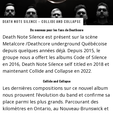
Les danseurs étoiles parasitent ton ciel
Jeff Martin au Corona de Montréal
DEATH NOTE SILENCE – COLLIDE AND COLLAPSE
On va se le dire, Sword est de retour
Du nouveau pour les fans de Deathcore
La compil’ Zoo de Slam Disques est de retour
Death Note Silence est présent sur la scène
Les rêves sont faits pour être réalisés
Metalcore /Deathcore underground Québécoise
depuis quelques années déjà. Depuis 2015, le
Death Note Silence - Collide and Collapse
groupe nous a offert les albums Code of Silence
Énorme succès pour Muse et ses shows au Québec
en 2016, Death Note Silence self titled en 2018 et
maintenant Collide and Collapse en 2022.
Muse au Centre Vidéotron de Québec
Collide and Collapse
Les dernières compositions sur ce nouvel album
nous prouvent l’évolution du band et confirme sa
place parmi les plus grands. Parcourant des
kilomètres en Ontario, au Nouveau-Brunswick et