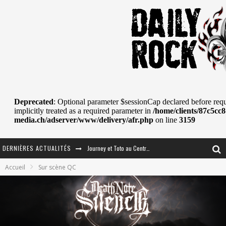
DERNIÈRES ACTUALITÉS
Journey et Toto au Centre Bell
Accueil
Sur scène QC
JOURNEY AU CENTRE VIDÉOTRON : SAME OR SEPARATE WAYS?
La Tragédie sort de la nouvelle musique
Tove Lo était de passage au MTELUS