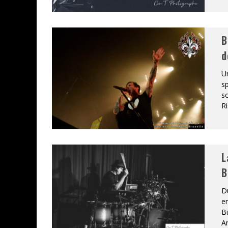
B
d
Un
sp
so
Ri
L
B
D
en
Bu
An