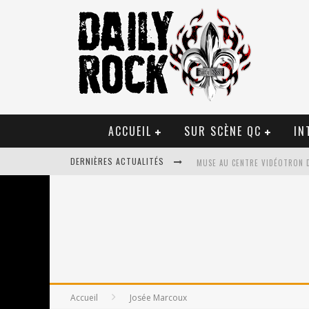
ACCUEIL
SUR SCÈNE QC
IN
DERNIÈRES ACTUALITÉS
MUSE AU CENTRE VIDÉOTRON 
JOURNEY ET TOTO AU CENTRE 
JOURNEY AU CENTRE VIDÉOTRO
LA TRAGÉDIE SORT DE LA NOU
TOVE LO ÉTAIT DE PASSAGE A
Accueil
Josée Marcoux
LES DANSEURS ÉTOILES PARASI