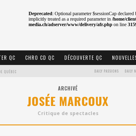
TER QC
CHRO CD QC
DÉCOUVERTE QC
NOUVELLE
DAILY PASSIONS
DAILY 
DE QUÉBEC
BELL
ARCHIVÉ
JOSÉE MARCOUX
N : SAME OR SEPARATE WAYS?
VELLE MUSIQUE
Critique de spectacles
U MTELUS
TENT TON CIEL