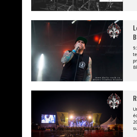
L
B
9.
t
pr
Bl
R
Un
éd
20
su