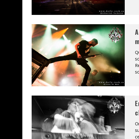
A
m
Qu
so
Re
so
E
c
On
su
ce