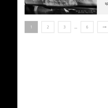
s
1
2
3
…
6