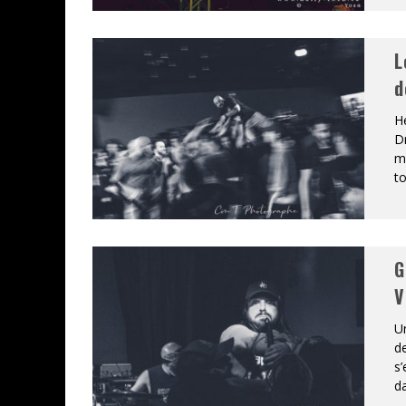
L
d
He
Dr
mi
t
G
V
Un
de
s’
da