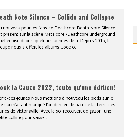
ONTRÉAL
eath Note Silence – Collide and Collapse
 DE RETOUR
u nouveau pour les fans de Deathcore Death Note Silence
st présent sur la scène Metalcore /Deathcore underground
QUES EST DE RETOUR
uébécoise depuis quelques années déjà. Depuis 2015, le
roupe nous a offert les albums Code o
...
TRE RÉALISÉS
E AND COLLAPSE
T SES SHOWS AU QUÉBEC
ock la Cauze 2022, toute qu’une édition!
rre-des-Jeunes Nous mettions à nouveau les pieds sur le
te qui m’a tant manqué l’an dernier : le parc de la Terre-des-
unes de Victoriaville. Avec le sol recouvert de gazon, une
tite colline pour s’asse
...