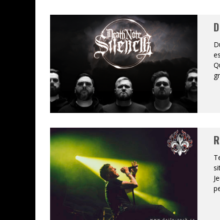
JEFF MARTIN AU CORONA DE M
D
ON VA SE LE DIRE, SWORD EST
D
e
LA COMPIL’ ZOO DE SLAM DIS
Q
g
LES RÊVES SONT FAITS POUR Ê
DEATH NOTE SILENCE - COLLID
ÉNORME SUCCÈS POUR MUSE E
R
Te
si
Je
pe