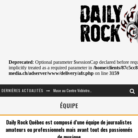
Muse au Centre Vidéotron de Québec
DERNIÈRES ACTUALITÉS
Journey et Toto au Centre Bell
ÉQUIPE
JOURNEY AU CENTRE VIDÉOTRON : SAME OR SEPARATE WAYS?
La Tragédie sort de la nouvelle musique
Daily Rock Québec est composé d’une équipe de journalistes
amateurs ou professionnels mais avant tout des passionnés
Tove Lo était de passage au MTELUS
de musique