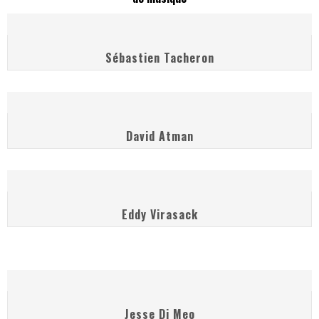
Les danseurs étoiles parasitent ton ciel
Jeff Martin au Corona de Montréal
Sébastien Tacheron
On va se le dire, Sword est de retour
La compil’ Zoo de Slam Disques est de retour
Les rêves sont faits pour être réalisés
David Atman
Death Note Silence - Collide and Collapse
Énorme succès pour Muse et ses shows au Québec
Eddy Virasack
Jesse Di Meo