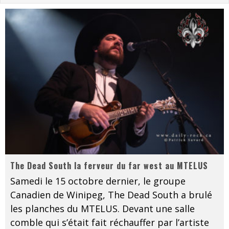
Les danseurs étoiles parasitent ton ciel
Jeff Martin au Corona de Montréal
On va se le dire, Sword est de retour
La compil’ Zoo de Slam Disques est de retour
Les rêves sont faits pour être réalisés
Death Note Silence - Collide and Collapse
Énorme succès pour Muse et ses shows au Québec
The Dead South la ferveur du far west au MTELUS
Samedi le 15 octobre dernier, le groupe
Canadien de Winipeg, The Dead South a brulé
les planches du MTELUS. Devant une salle
comble qui s’était fait réchauffer par l’artiste