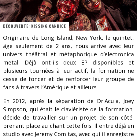
Les danseurs étoiles parasitent ton ciel
Jeff Martin au Corona de Montréal
DÉCOUVERTE: KISSING CANDICE
On va se le dire, Sword est de retour
Originaire de Long Island, New York, le quintet,
La compil’ Zoo de Slam Disques est de retour
âgé seulement de 2 ans, nous arrive avec leur
Les rêves sont faits pour être réalisés
univers théâtral et métaphorique d’electronica
metal. Déjà ont-ils deux EP disponibles et
Death Note Silence - Collide and Collapse
plusieurs tournées à leur actif, la formation ne
Énorme succès pour Muse et ses shows au Québec
cesse de foncer et de renforcer leur groupe de
fans à travers l’Amérique et ailleurs.
Muse au Centre Vidéotron de Québec
En 2012, après la séparation de Dr.Acula, Joey
Simpson, qui était le claviériste de la formation,
décide de travailler sur un projet de son côté,
prenant place au chant cette fois. Il entre déjà en
studio avec Jeremy Comitas, avec qui il enregistre