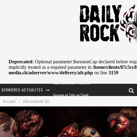
DERNIÈRES ACTUALITÉS
Journey et Toto au Centre Bell
Accueil
Découverte QC
JOURNEY AU CENTRE VIDÉOTRON : SAME OR SEPARATE WAYS?
La Tragédie sort de la nouvelle musique
Tove Lo était de passage au MTELUS