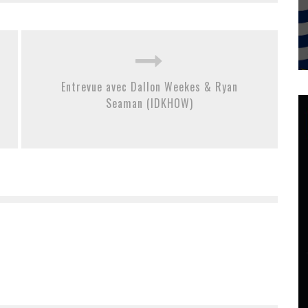
Entrevue avec Dallon Weekes & Ryan
Seaman (IDKHOW)