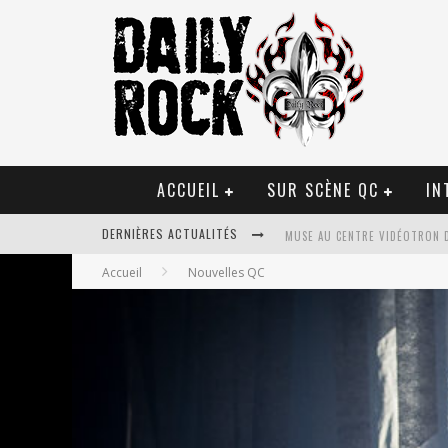
ACCUEIL
SUR SCÈNE QC
IN
MUSE AU CENTRE VIDÉOTRON 
DERNIÈRES ACTUALITÉS
Accueil
Nouvelles QC
JOURNEY ET TOTO AU CENTRE 
JOURNEY AU CENTRE VIDÉOTRO
LA TRAGÉDIE SORT DE LA NOU
TOVE LO ÉTAIT DE PASSAGE A
LES DANSEURS ÉTOILES PARASI