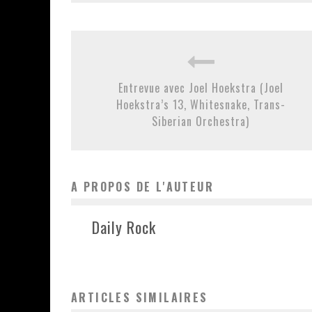
Entrevue avec Joel Hoekstra (Joel
Hoekstra’s 13, Whitesnake, Trans-
Siberian Orchestra)
A PROPOS DE L'AUTEUR
Daily Rock
ARTICLES SIMILAIRES