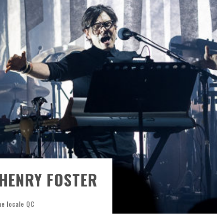
ONTRÉAL
 DE RETOUR
QUES EST DE RETOUR
TRE RÉALISÉS
E AND COLLAPSE
T SES SHOWS AU QUÉBEC
 HENRY FOSTER
ne locale QC