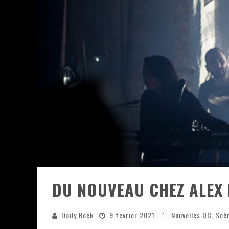
JEFF MARTIN AU CORONA DE M
ON VA SE LE DIRE, SWORD EST
LA COMPIL’ ZOO DE SLAM DIS
LES RÊVES SONT FAITS POUR Ê
DEATH NOTE SILENCE - COLLID
ÉNORME SUCCÈS POUR MUSE E
DU NOUVEAU CHEZ ALEX
Daily Rock
9 février 2021
Nouvelles QC
,
Scè