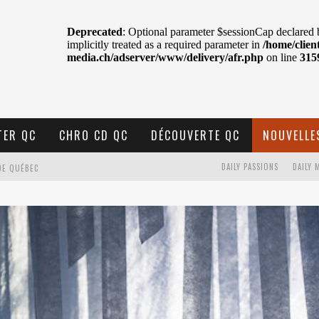
TER QC
CHRO CD QC
DÉCOUVERTE QC
NOUVELLE
DE QUÉBEC
DAILY PASSIONS
DAILY 
BELL
N : SAME OR SEPARATE WAYS?
VELLE MUSIQUE
U MTELUS
TENT TON CIEL