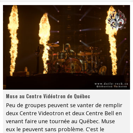
Les danseurs étoiles parasitent ton ciel
Jeff Martin au Corona de Montréal
On va se le dire, Sword est de retour
La compil’ Zoo de Slam Disques est de retour
Les rêves sont faits pour être réalisés
Death Note Silence - Collide and Collapse
Énorme succès pour Muse et ses shows au Québec
Muse au Centre Vidéotron de Québec
Peu de groupes peuvent se vanter de remplir
deux Centre Videotron et deux Centre Bell en
venant faire une tournée au Québec. Muse
eux le peuvent sans problème. C'est le