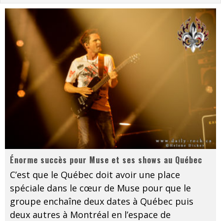
Les danseurs étoiles parasitent ton ciel
Jeff Martin au Corona de Montréal
On va se le dire, Sword est de retour
La compil’ Zoo de Slam Disques est de retour
Les rêves sont faits pour être réalisés
Death Note Silence - Collide and Collapse
Énorme succès pour Muse et ses shows au Québec
Énorme succès pour Muse et ses shows au Québec
C’est que le Québec doit avoir une place
spéciale dans le cœur de Muse pour que le
groupe enchaîne deux dates à Québec puis
deux autres à Montréal en l’espace de