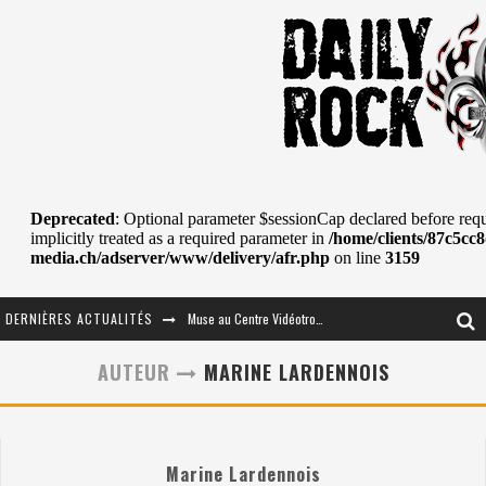
Muse au Centre Vidéotron de Québec
DERNIÈRES ACTUALITÉS
Journey et Toto au Centre Bell
AUTEUR
MARINE LARDENNOIS
JOURNEY AU CENTRE VIDÉOTRON : SAME OR SEPARATE WAYS?
La Tragédie sort de la nouvelle musique
Marine Lardennois
Tove Lo était de passage au MTELUS