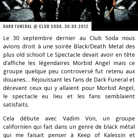
Les danseurs étoiles parasitent ton ciel
Jeff Martin au Corona de Montréal
DARK FUNERAL @ CLUB SODA, 30.09.2012
On va se le dire, Sword est de retour
Le 30 septembre dernier au Club Soda nous
La compil’ Zoo de Slam Disques est de retour
avions droit à une soirée Black/Death Metal des
Les rêves sont faits pour être réalisés
plus old school! Le Spectacle devait avoir en tête
d’affiche les légendaires Morbid Angel mais ce
Death Note Silence - Collide and Collapse
groupe quelque peu controversé fut retenu aux
Énorme succès pour Muse et ses shows au Québec
douanes… Réjouissant les fans de Dark Funeral et
décevant ceux qui y allaient pour Morbid Angel,
Muse au Centre Vidéotron de Québec
le spectacle eu lieu et les fans semblaient
satisfaits.
Cela débute avec Vadim Von, un groupe
californien qui fait dans un genre de black métal
qui me faisait penser à Keep of Kalessin et