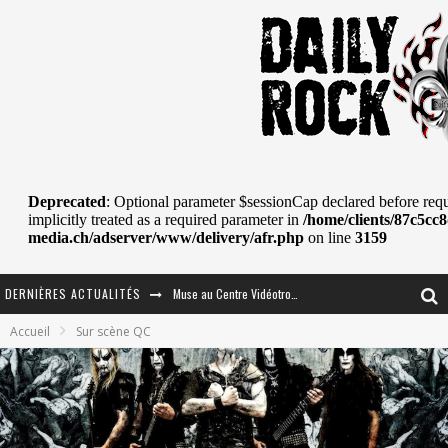
DERNIÈRES ACTUALITÉS
Journey et Toto au Centre Bell
Accueil
Sur scène QC
JOURNEY AU CENTRE VIDÉOTRON : SAME OR SEPARATE WAYS?
La Tragédie sort de la nouvelle musique
Tove Lo était de passage au MTELUS