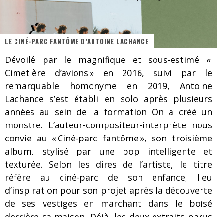
Les danseurs étoiles parasitent ton ciel
Jeff Martin au Corona de Montréal
LE CINÉ-PARC FANTÔME D’ANTOINE LACHANCE
On va se le dire, Sword est de retour
Dévoilé par le magnifique et sous-estimé «
La compil’ Zoo de Slam Disques est de retour
Cimetière d’avions » en 2016, suivi par le
Les rêves sont faits pour être réalisés
remarquable homonyme en 2019, Antoine
Lachance s’est établi en solo après plusieurs
Death Note Silence - Collide and Collapse
années au sein de la formation On a créé un
Énorme succès pour Muse et ses shows au Québec
monstre. L’auteur-compositeur-interprète nous
convie au « Ciné-parc fantôme », son troisième
Muse au Centre Vidéotron de Québec
album, stylisé par une pop intelligente et
texturée. Selon les dires de l’artiste, le titre
réfère au ciné-parc de son enfance, lieu
d’inspiration pour son projet après la découverte
de ses vestiges en marchant dans le boisé
derrière sa maison. Déjà, les deux extraits parus