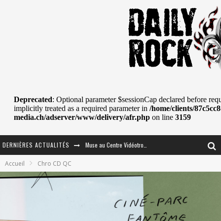
DERNIÈRES ACTUALITÉS
Journey et Toto au Centre Bell
Accueil
Chro CD QC
JOURNEY AU CENTRE VIDÉOTRON : SAME OR SEPARATE WAYS?
La Tragédie sort de la nouvelle musique
Tove Lo était de passage au MTELUS