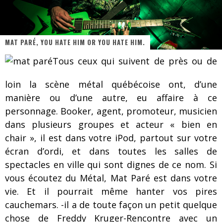
Les danseurs étoiles parasitent ton ciel
Jeff Martin au Corona de Montréal
MAT PARÉ, YOU HATE HIM OR YOU HATE HIM.
On va se le dire, Sword est de retour
Tous ceux qui suivent de près ou de
La compil’ Zoo de Slam Disques est de retour
Les rêves sont faits pour être réalisés
loin la scène métal québécoise ont, d’une
manière ou d’une autre, eu affaire à ce
Death Note Silence - Collide and Collapse
personnage. Booker, agent, promoteur, musicien
Énorme succès pour Muse et ses shows au Québec
dans plusieurs groupes et acteur « bien en
chair », il est dans votre iPod, partout sur votre
Muse au Centre Vidéotron de Québec
écran d’ordi, et dans toutes les salles de
spectacles en ville qui sont dignes de ce nom. Si
vous écoutez du Métal, Mat Paré est dans votre
vie. Et il pourrait même hanter vos pires
cauchemars. -il a de toute façon un petit quelque
chose de Freddy Kruger-Rencontre avec un