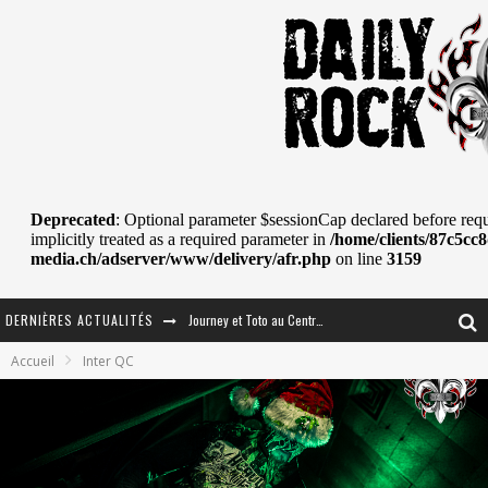
DERNIÈRES ACTUALITÉS
Journey et Toto au Centre Bell
Accueil
Inter QC
JOURNEY AU CENTRE VIDÉOTRON : SAME OR SEPARATE WAYS?
La Tragédie sort de la nouvelle musique
Tove Lo était de passage au MTELUS