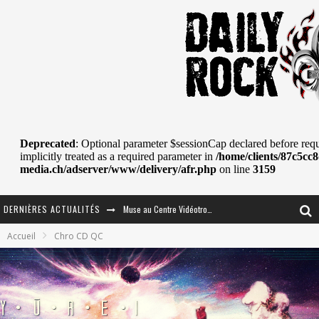
DERNIÈRES ACTUALITÉS
Journey et Toto au Centre Bell
Accueil
Chro CD QC
JOURNEY AU CENTRE VIDÉOTRON : SAME OR SEPARATE WAYS?
La Tragédie sort de la nouvelle musique
Tove Lo était de passage au MTELUS