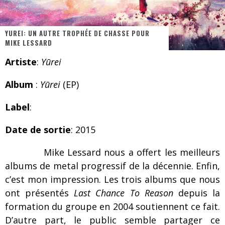
Les danseurs étoiles parasitent ton ciel
Jeff Martin au Corona de Montréal
YUREI: UN AUTRE TROPHÉE DE CHASSE POUR
MIKE LESSARD
On va se le dire, Sword est de retour
Artiste
:
Yūrei
La compil’ Zoo de Slam Disques est de retour
Album
:
Yūrei
(EP)
Les rêves sont faits pour être réalisés
Death Note Silence - Collide and Collapse
Label
:
Énorme succès pour Muse et ses shows au Québec
Date de sortie
: 2015
Muse au Centre Vidéotron de Québec
Mike Lessard nous a offert les meilleurs
albums de metal progressif de la décennie. Enfin,
c’est mon impression. Les trois albums que nous
ont présentés
Last Chance To Reason
depuis la
formation du groupe en 2004 soutiennent ce fait.
D’autre part, le public semble partager ce