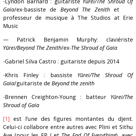
-Lyndon Barnard : guitariste
Yūrei/The Shroud Of
Gaia
/ex-bassiste de
Beyond The Zenith
et
professeur de musique à The Studios at Erie
Music
— Patrick Benjamin Murphy: claviériste
Yūrei/Beyond The Zenith
/ex-
The Shroud of Gaia
-Gabriel Silva Castro : guitariste depuis 2014
-Khris Finley : bassiste
Yūrei/The Shroud Of
Gaia
/guitariste de
Beyond the zenith
-Brennen Creighton-Young : batteur
Yūrei/The
Shroud of Gaia
[1]
est l’une des figures montantes du djent.
Celui-ci collabore entre autres avec Plini et Sithu
Aye (pour les EP
I
et
The End Of Everything
), avec