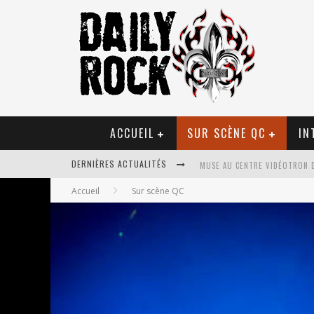
ACCUEIL
SUR SCÈNE QC
IN
DERNIÈRES ACTUALITÉS
MUSE AU CENTRE VIDÉOTRON 
Accueil
Sur scène QC
JOURNEY ET TOTO AU CENTRE 
JOURNEY AU CENTRE VIDÉOTRO
LA TRAGÉDIE SORT DE LA NOU
TOVE LO ÉTAIT DE PASSAGE A
LES DANSEURS ÉTOILES PARASI