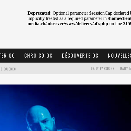
TER QC
CHRO CD QC
DÉCOUVERTE QC
NOUVELLE
DAILY PASSIONS
DAILY 
DE QUÉBEC
BELL
N : SAME OR SEPARATE WAYS?
VELLE MUSIQUE
U MTELUS
TENT TON CIEL