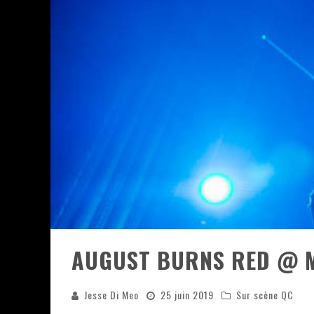
JEFF MARTIN AU CORONA DE M
ON VA SE LE DIRE, SWORD EST
LA COMPIL’ ZOO DE SLAM DIS
LES RÊVES SONT FAITS POUR Ê
DEATH NOTE SILENCE - COLLID
ÉNORME SUCCÈS POUR MUSE E
AUGUST BURNS RED @ M
Jesse Di Meo
25 juin 2019
Sur scène QC