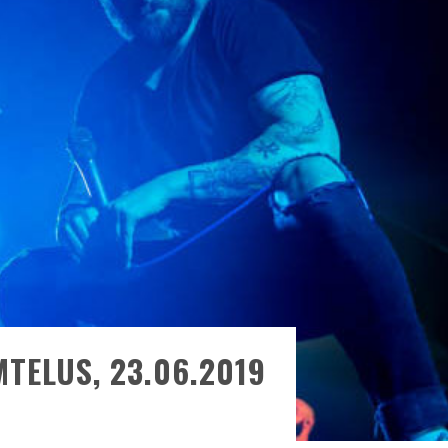
ONTRÉAL
 DE RETOUR
QUES EST DE RETOUR
TRE RÉALISÉS
E AND COLLAPSE
T SES SHOWS AU QUÉBEC
TELUS, 23.06.2019