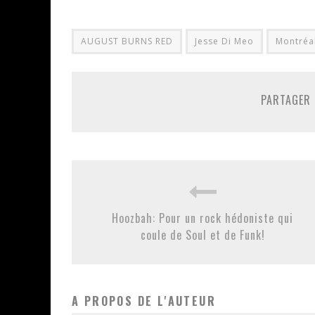
AUGUST BURNS RED
Jesse Di Meo
Montréa
PARTAGER 
Hoozbah: Pour un rock hédoniste qui
coule de Soul et de Funk!
A PROPOS DE L'AUTEUR