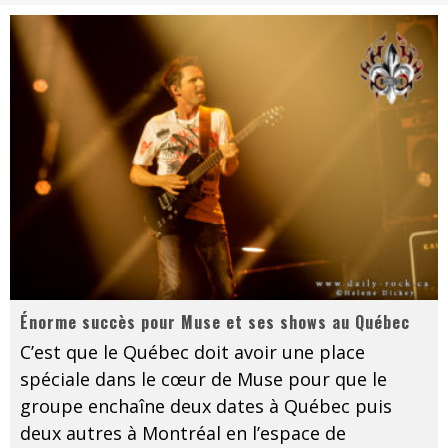
Les danseurs étoiles parasitent ton ciel
Jeff Martin au Corona de Montréal
On va se le dire, Sword est de retour
La compil’ Zoo de Slam Disques est de retour
Les rêves sont faits pour être réalisés
Death Note Silence - Collide and Collapse
Énorme succès pour Muse et ses shows au Québec
Muse au Centre Vidéotron de Québec
Énorme succès pour Muse et ses shows au Québec
C’est que le Québec doit avoir une place
spéciale dans le cœur de Muse pour que le
groupe enchaîne deux dates à Québec puis
deux autres à Montréal en l’espace de