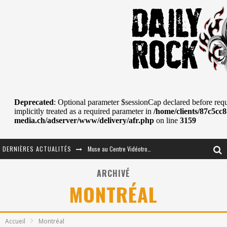
DERNIÈRES ACTUALITÉS
Journey et Toto au Centre Bell
JOURNEY AU CENTRE VIDÉOTRON : SAME OR SEPARATE WAYS?
ARCHIVÉ
MONTRÉAL
La Tragédie sort de la nouvelle musique
Tove Lo était de passage au MTELUS
Accueil
Montréal