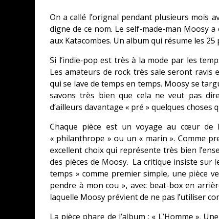
On a callé l’orignal pendant plusieurs mois ava
digne de ce nom. Le self-made-man Moosy a
aux Katacombes. Un album qui résume les 25 pr
Si l’indie-pop est très à la mode par les tem
Les amateurs de rock très sale seront ravis 
qui se lave de temps en temps. Moosy se targu
savons très bien que cela ne veut pas dir
d’ailleurs davantage « pré » quelques choses q
Chaque pièce est un voyage au cœur de l
« philanthrope » ou un « marin ». Comme prem
excellent choix qui représente très bien l’ense
des pièces de Moosy. La critique insiste sur l
temps » comme premier simple, une pièce ver 
pendre à mon cou », avec beat-box en arrièr
laquelle Moosy prévient de ne pas l’utiliser
La pièce phare de l’album : « L’Homme ». Une 