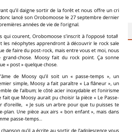
nt qu’il daigne sortir de la forêt et nous offre un cri
 donc lancé son Orobomoose le 27 septembre dernier
emières années de vie de l’orignal.
ps qui courent, Orobomoose s’inscrit à l’opposé total!
et les néophytes apprendront à découvrir le rock sale
e de faire du post-rock, mais entre vous et moi, nous
e grand-chose. Moosy fait du rock point. Ça sonne
ue « post » quelque chose.
’âme de Moosy qu’il soit un « passe-temps », un
ier simple, Moosy a fait paraître « La flâneur », un
mble de l’album; le côté acier inoxydable et l’onirisme
e fait que Moosy aurait pu choisir la pièce « Le Passe-
d’oreille, « Je suis un arbre pour que tu puisses te
e-plan. Une pièce aux airs « bon enfant », mais dans
 comme passe-temps…
chanson qu’il a écrite au sortir de l’adolescence vous