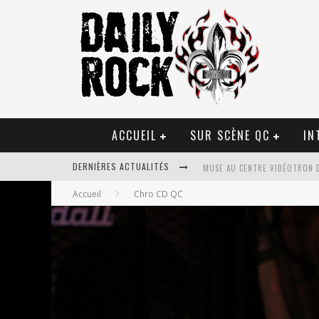
ACCUEIL
SUR SCÈNE QC
IN
MUSE AU CENTRE VIDÉOTRON 
DERNIÈRES ACTUALITÉS
JOURNEY ET TOTO AU CENTRE 
Accueil
Chro CD QC
JOURNEY AU CENTRE VIDÉOTRO
LA TRAGÉDIE SORT DE LA NOU
TOVE LO ÉTAIT DE PASSAGE A
LES DANSEURS ÉTOILES PARASI