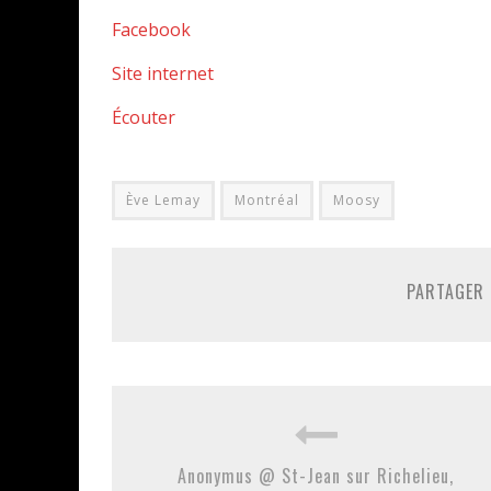
Facebook
Site internet
Écouter
Ève Lemay
Montréal
Moosy
PARTAGER 
Anonymus @ St-Jean sur Richelieu,