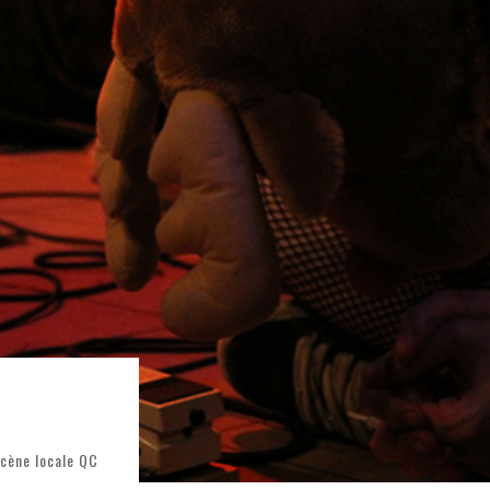
ONTRÉAL
 DE RETOUR
QUES EST DE RETOUR
TRE RÉALISÉS
E AND COLLAPSE
T SES SHOWS AU QUÉBEC
cène locale QC