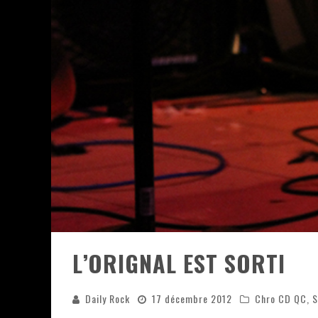
JEFF MARTIN AU CORONA DE M
ON VA SE LE DIRE, SWORD EST
LA COMPIL’ ZOO DE SLAM DIS
LES RÊVES SONT FAITS POUR Ê
DEATH NOTE SILENCE - COLLID
ÉNORME SUCCÈS POUR MUSE E
L’ORIGNAL EST SORTI
Daily Rock
17 décembre 2012
Chro CD QC
,
S