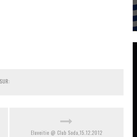
SUR:
Eluveitie @ Club Soda,15.12.2012