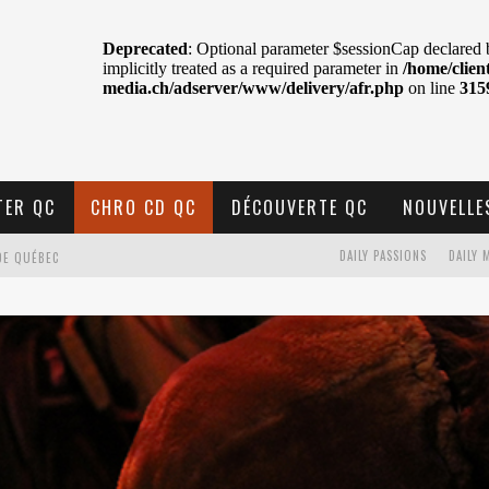
TER QC
CHRO CD QC
DÉCOUVERTE QC
NOUVELLE
DE QUÉBEC
DAILY PASSIONS
DAILY 
BELL
N : SAME OR SEPARATE WAYS?
VELLE MUSIQUE
U MTELUS
TENT TON CIEL