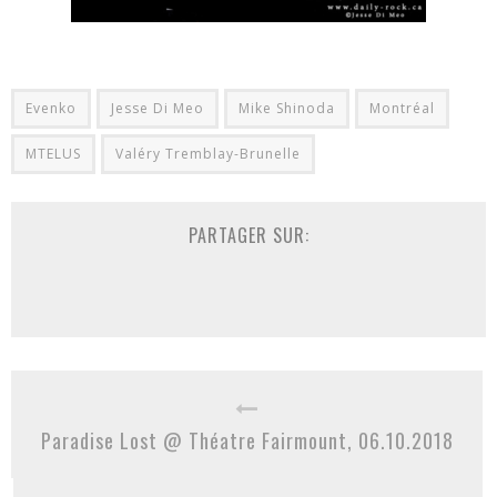
Evenko
Jesse Di Meo
Mike Shinoda
Montréal
MTELUS
Valéry Tremblay-Brunelle
PARTAGER SUR:
Paradise Lost @ Théatre Fairmount, 06.10.2018