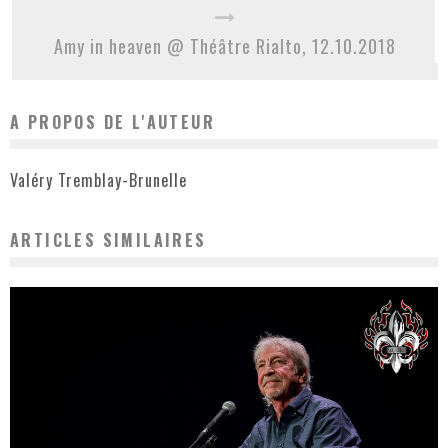
Amy in heaven @ Théâtre Rialto, 12.10.2018
A PROPOS DE L'AUTEUR
Valéry Tremblay-Brunelle
ARTICLES SIMILAIRES