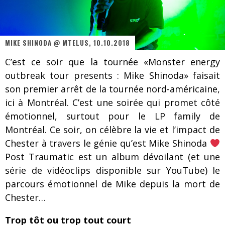
Les danseurs étoiles parasitent ton ciel
Jeff Martin au Corona de Montréal
MIKE SHINODA @ MTELUS, 10.10.2018
On va se le dire, Sword est de retour
C’est ce soir que la tournée «Monster energy
La compil’ Zoo de Slam Disques est de retour
outbreak tour presents : Mike Shinoda» faisait
Les rêves sont faits pour être réalisés
son premier arrêt de la tournée nord-américaine,
ici à Montréal. C’est une soirée qui promet côté
Death Note Silence - Collide and Collapse
émotionnel, surtout pour le LP family de
Énorme succès pour Muse et ses shows au Québec
Montréal. Ce soir, on célèbre la vie et l’impact de
Chester à travers le génie qu’est Mike Shinoda
Muse au Centre Vidéotron de Québec
Post Traumatic est un album dévoilant (et une
série de vidéoclips disponible sur YouTube) le
parcours émotionnel de Mike depuis la mort de
Chester…
Trop tôt ou trop tout court