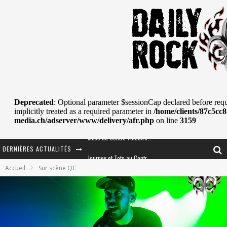
DERNIÈRES ACTUALITÉS
Journey et Toto au Centre Bell
Accueil
Sur scène QC
JOURNEY AU CENTRE VIDÉOTRON : SAME OR SEPARATE WAYS?
La Tragédie sort de la nouvelle musique
Tove Lo était de passage au MTELUS