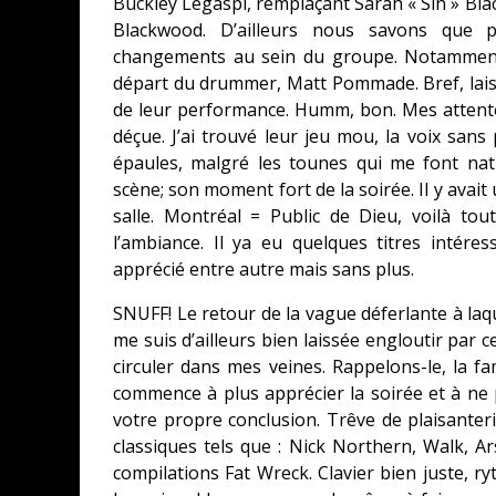
Buckley Legaspi, remplaçant Sarah « Sin » Bl
Blackwood. D’ailleurs nous savons que p
changements au sein du groupe. Notamment l
départ du drummer, Matt Pommade. Bref, lai
de leur performance. Humm, bon. Mes attente
déçue. J’ai trouvé leur jeu mou, la voix san
épaules, malgré les tounes qui me font na
scène; son moment fort de la soirée. Il y avait 
salle. Montréal = Public de Dieu, voilà tou
l’ambiance. Il ya eu quelques titres intér
apprécié entre autre mais sans plus.
SNUFF! Le retour de la vague déferlante à laqu
me suis d’ailleurs bien laissée engloutir par 
circuler dans mes veines. Rappelons-le, la f
commence à plus apprécier la soirée et à ne 
votre propre conclusion. Trêve de plaisanter
classiques tels que : Nick Northern, Walk, A
compilations Fat Wreck. Clavier bien juste, ry