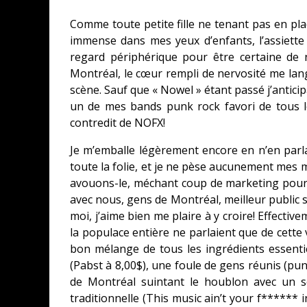
Comme toute petite fille ne tenant pas en pla
immense dans mes yeux d’enfants, l’assiette 
regard périphérique pour être certaine de n
Montréal, le cœur rempli de nervosité me la
scène. Sauf que « Nowel » étant passé j’antici
un de mes bands punk rock favori de tous l
contredit de NOFX!
Je m’emballe légèrement encore en n’en parl
toute la folie, et je ne pèse aucunement mes 
avouons-le, méchant coup de marketing pour
avec nous, gens de Montréal, meilleur public s
moi, j’aime bien me plaire à y croire! Effectiv
la populace entière ne parlaient que de cette
bon mélange de tous les ingrédients essenti
(Pabst à 8,00$), une foule de gens réunis (punk
de Montréal suintant le houblon avec un s
traditionnelle (This music ain’t your f****** i