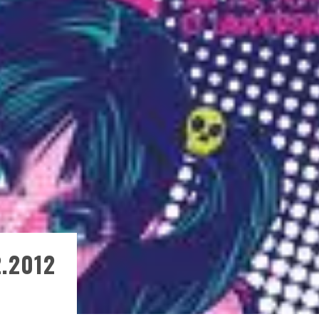
ONTRÉAL
 DE RETOUR
QUES EST DE RETOUR
TRE RÉALISÉS
E AND COLLAPSE
T SES SHOWS AU QUÉBEC
2.2012