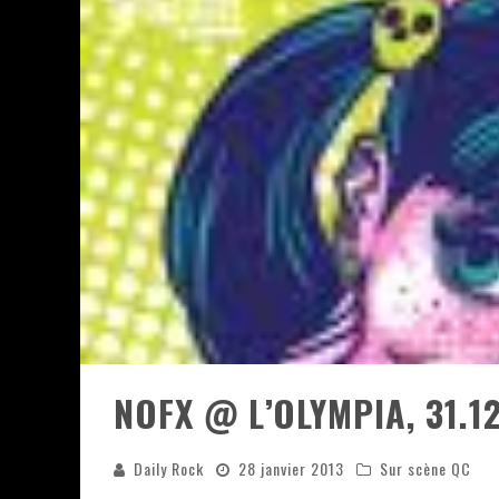
JEFF MARTIN AU CORONA DE M
ON VA SE LE DIRE, SWORD EST
LA COMPIL’ ZOO DE SLAM DIS
LES RÊVES SONT FAITS POUR Ê
DEATH NOTE SILENCE - COLLID
ÉNORME SUCCÈS POUR MUSE E
NOFX @ L’OLYMPIA, 31.1
Daily Rock
28 janvier 2013
Sur scène QC