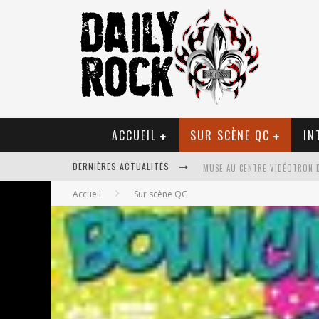
ACCUEIL
SUR SCÈNE QC
IN
DERNIÈRES ACTUALITÉS
MUSE AU CENTRE VIDÉOTRON 
Accueil
Sur scène QC
JOURNEY ET TOTO AU CENTRE 
JOURNEY AU CENTRE VIDÉOTRO
LA TRAGÉDIE SORT DE LA NOU
TOVE LO ÉTAIT DE PASSAGE A
LES DANSEURS ÉTOILES PARASI