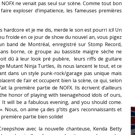
is NOFX ne venait pas seul sur scène. Comme tout bon
 faire exploser d’impatience, les fameuses premières
hardcore et je me dis, merde le son est pourri ici! Un
 peu froide en ce jour de show du nouvel an, vous pigez
r un band de Montréal, enregistré sur Stomp Record,
ans borne, ce groupe au bassiste maigre sèche ne
soit dû à leur look pré pubère, leurs riffs de guitare
e Mutant Ninja Turtles, ils nous lancent le tout, et ce
nant dans un style punk-rock/garage pas unique mais
cent de l’air et occupent bien la scène, ce qui, selon
it la première partie de NOFX. Ils écrivent d’ailleurs
 the honor of playing with teenagehood idols of ours,
. It will be a fabulous evening, and you should come.
. Nous, on aime ça des p’tits gars reconnaissants et
e première partie bien solide!
 Creepshow avec la nouvelle chanteuse, Kenda Betty