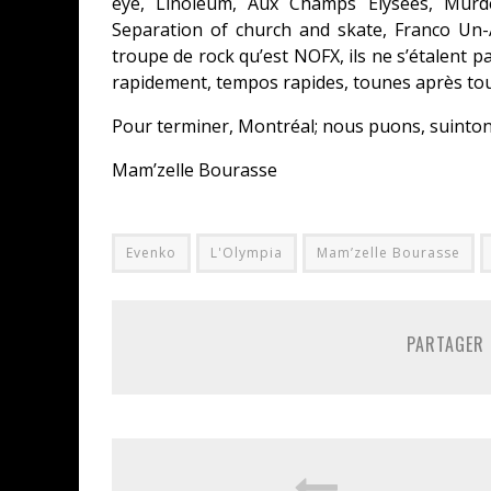
eye, Linoleum, Aux Champs Élysées, Murd
Separation of church and skate, Franco Un
troupe de rock qu’est NOFX, ils ne s’étalent p
rapidement, tempos rapides, tounes après toun
Pour terminer, Montréal; nous puons, suinto
Mam’zelle Bourasse
Evenko
L'Olympia
Mam’zelle Bourasse
PARTAGER 