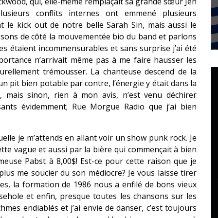
ackwood, qui, elle-même remplaçait sa grande sœur Jen
lusieurs conflits internes ont emmené plusieurs
e kick out de notre belle Sarah Sin, mais aussi le
ssons de côté la mouvementée bio du band et parlons
s étaient incommensurables et sans surprise j’ai été
s portance n’arrivait même pas à me faire hausser les
turellement trémousser. La chanteuse descend de la
un pit bien potable par contre, l’énergie y était dans la
t, mais sinon, rien à mon avis, n’est venu déchirer
essants évidemment; Rue Morgue Radio que j’ai bien
elle je m’attends en allant voir un show punk rock. Je
cette vague et aussi par la bière qui commençait à bien
ameuse Pabst à 8,00$! Est-ce pour cette raison que je
plus me soucier du son médiocre? Je vous laisse tirer
ies, la formation de 1986 nous a enfilé de bons vieux
rsehole et enfin, presque toutes les chansons sur les
thmes endiablés et j’ai envie de danser, c’est toujours