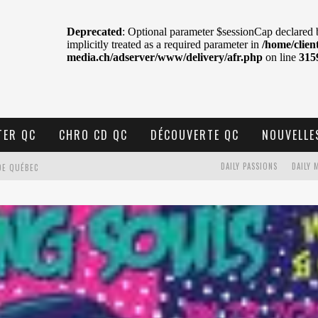
TER QC
CHRO CD QC
DÉCOUVERTE QC
NOUVELLE
DAILY PASSIONS
DAILY 
DE QUÉBEC
BELL
N : SAME OR SEPARATE WAYS?
VELLE MUSIQUE
U MTELUS
TENT TON CIEL