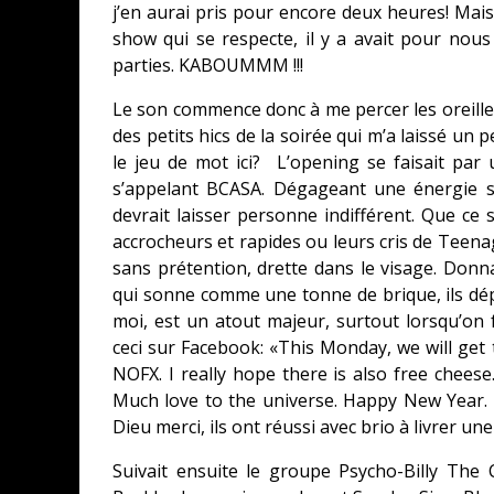
j’en aurai pris pour encore deux heures! Ma
show qui se respecte, il y a avait pour nous
parties. KABOUMMM !!!
Le son commence donc à me percer les oreilles 
des petits hics de la soirée qui m’a laissé un
le jeu de mot ici? L’opening se faisait pa
s’appelant BCASA. Dégageant une énergie s
devrait laisser personne indifférent. Que ce 
accrocheurs et rapides ou leurs cris de Teenag
sans prétention, drette dans le visage. Don
qui sonne comme une tonne de brique, ils dépla
moi, est un atout majeur, surtout lorsqu’on fa
ceci sur Facebook: «This Monday, we will get
NOFX. I really hope there is also free cheese
Much love to the universe. Happy New Year. »
Dieu merci, ils ont réussi avec brio à livrer un
Suivait ensuite le groupe Psycho-Billy The