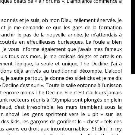
lques beats de « air drums ». L’ambiance commence à
sonnés et je suis, oh mon Dieu, tellement énervée. Je
e et je me demande ce que les gars de la formation
anchir le pas de la nouvelle année. Je m’attendais à
ccoutrés en effeuilleuses burlesques. La foule a bien
l. Je vous informe également que j’avais mes fameux
uis tous ces mois, je me croisais doigts et orteils en
ent l’épique, la seule et unique; The Decline. J’ai à
ions déjà arrivés au traditionnel décompte. L’alcool
es, je saute partout, je donne des sidekicks et je me dis
he Decline c’est sur! ». Toute la salle entonne à l’unisson
encore moins The Decline. Elle n’est d’ailleurs jamais
unk rockeurs réunis à l’Olympia sont plongés en plein
t chaud, c’est irrespirable, les murs tremblent sous la
n show! Les gens sprintent vers le « pit » sur les
 kids, les garçons de gonflent le « chest » tels des
s avons eu droit aux incontournables : Stickin’ in my