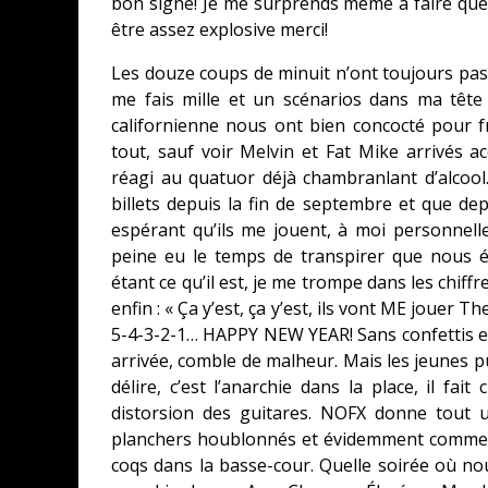
bon signe! Je me surprends même à faire que
être assez explosive merci!
Les douze coups de minuit n’ont toujours pas 
me fais mille et un scénarios dans ma têt
californienne nous ont bien concocté pour fr
tout, sauf voir Melvin et Fat Mike arrivés a
réagi au quatuor déjà chambranlant d’alcoo
billets depuis la fin de septembre et que dep
espérant qu’ils me jouent, à moi personnellem
peine eu le temps de transpirer que nous ét
étant ce qu’il est, je me trompe dans les chiffr
enfin : « Ça y’est, ça y’est, ils vont ME jouer T
5-4-3-2-1… HAPPY NEW YEAR! Sans confettis et 
arrivée, comble de malheur. Mais les jeunes p
délire, c’est l’anarchie dans la place, il fai
distorsion des guitares. NOFX donne tout u
planchers houblonnés et évidemment comme des
coqs dans la basse-cour. Quelle soirée où nou