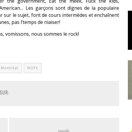
er the government, Eat the meek, Fuck the kids,
-American… Les garçons sont dignes de la populaire
ar sur le sujet, font de cours intermèdes et enchaînent
es, pas l’temps de niaiser!
ns, vomissons, nous sommes le rock!
Montréal
NOFX
SUR: