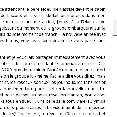
ce attendant le père Noël, bien assise devant le sapin
de biscuits et le verre de lait bien ancrés dans mon
e manquer aucune action, j’étais là, à l’Olympia de
nguissant du moment où le groupe embarquerai sur la
pais donc le moment de franchir la nouvelle année avec
es temps, vous avez bien deviné, je vous parle sans
ant et je voudrais partager immédiatement avec vous
mots ici, des jours précédant le fameux évènement. Car
 NOFX que de terminer l’année en beauté, en concert
elon le groupe lui-même. Facile à dire vous direz, mais
ement, les réseaux sociaux, les journaux, les fanzines et
 venue légendaire pour célébrer la nouvelle année. Un
el pour passer un beau réveillon d’antan, bon alcool
s tous en sueur), une belle salle conviviale (l’Olympia
on des plus crasses) et évidemment de la musique
ndustry)! Finalement, ce réveillon fût rock à souhait et