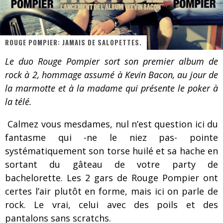
Les danseurs étoiles parasitent ton ciel
Jeff Martin au Corona de Montréal
ROUGE POMPIER: JAMAIS DE SALOPETTES.
On va se le dire, Sword est de retour
Le duo Rouge Pompier sort son premier album de
La compil’ Zoo de Slam Disques est de retour
rock à 2, hommage assumé à Kevin Bacon, au jour de
Les rêves sont faits pour être réalisés
la marmotte et à la madame qui présente le poker à
la télé.
Death Note Silence - Collide and Collapse
Calmez vous mesdames, nul n’est question ici du
Énorme succès pour Muse et ses shows au Québec
fantasme qui -ne le niez pas- pointe
Muse au Centre Vidéotron de Québec
systématiquement son torse huilé et sa hache en
sortant du gâteau de votre party de
bachelorette. Les 2 gars de Rouge Pompier ont
certes l’air plutôt en forme, mais ici on parle de
rock. Le vrai, celui avec des poils et des
pantalons sans scratchs.