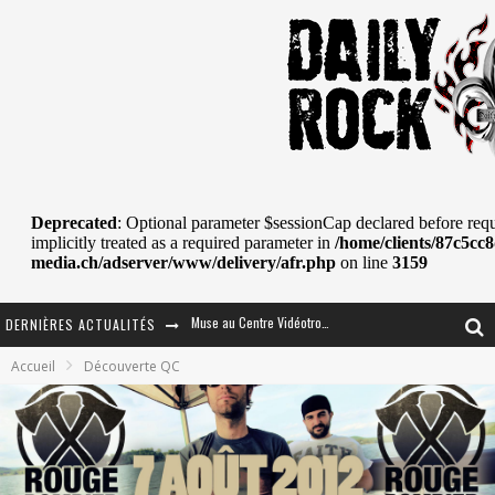
DERNIÈRES ACTUALITÉS
Journey et Toto au Centre Bell
Accueil
Découverte QC
JOURNEY AU CENTRE VIDÉOTRON : SAME OR SEPARATE WAYS?
La Tragédie sort de la nouvelle musique
Tove Lo était de passage au MTELUS