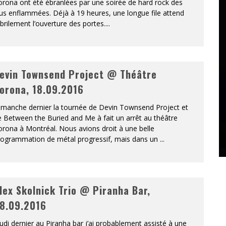
rona ont été ébranlées par une soirée de hard rock des
us enflammées. Déjà à 19 heures, une longue file attend
brilement l’ouverture des portes.
...
evin Townsend Project @ Théâtre
orona, 18.09.2016
imanche dernier la tournée de Devin Townsend Project et
 Between the Buried and Me à fait un arrêt au théâtre
rona à Montréal. Nous avions droit à une belle
rogrammation de métal progressif, mais dans un
...
lex Skolnick Trio @ Piranha Bar,
8.09.2016
udi dernier au Piranha bar j’ai probablement assisté à une