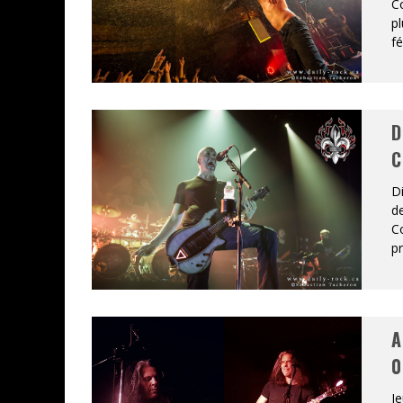
Co
pl
fé
D
C
D
de
Co
p
A
0
Je