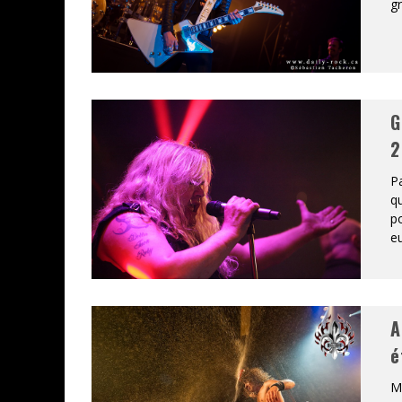
gr
G
2
Pa
qu
po
eu
A
é
Mo