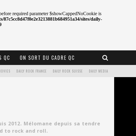
S QC
ON SORT DU CADRE QC
MOVIES
DAILY ROCK FRANCE
DAILY ROCK SUISSE
DAILY MEDIA
uis 2012. Mélomane depuis sa tendre
 to rock and roll.