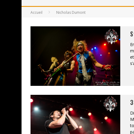
JEFF MARTIN AU CORONA DE M
Accueil
Nicholas Dumont
ON VA SE LE DIRE, SWORD EST
S
LA COMPIL’ ZOO DE SLAM DIS
En
LES RÊVES SONT FAITS POUR Ê
m
et
DEATH NOTE SILENCE - COLLID
s’
ÉNORME SUCCÈS POUR MUSE E
3
Di
Mi
to
pa