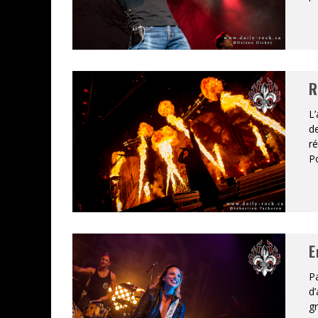
R
L’
de
ré
Po
E
Pa
d’
gr