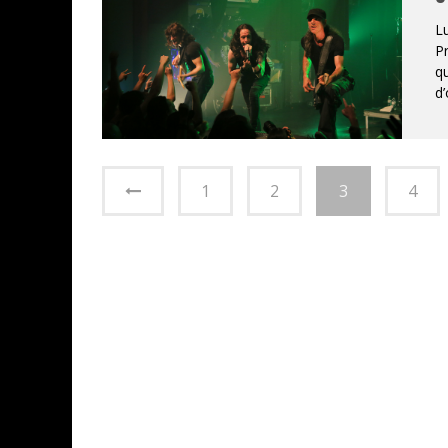
Lu
Pr
qu
d’
1
2
3
4