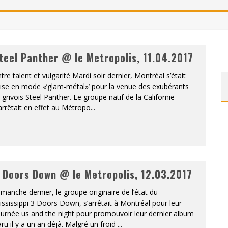
ONTRÉAL
 DE RETOUR
teel Panther @ le Metropolis, 11.04.2017
QUES EST DE RETOUR
tre talent et vulgarité Mardi soir dernier, Montréal s’était
TRE RÉALISÉS
ise en mode «’glam-métal»’ pour la venue des exubérants
 grivois Steel Panther. Le groupe natif de la Californie
E AND COLLAPSE
arrêtait en effet au Métropo
...
T SES SHOWS AU QUÉBEC
 Doors Down @ le Metropolis, 12.03.2017
manche dernier, le groupe originaire de l’état du
ssissippi 3 Doors Down, s’arrêtait à Montréal pour leur
urnée us and the night pour promouvoir leur dernier album
ru il y a un an déjà. Malgré un froid
...