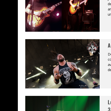
de
an
un
A
D
co
av
de
L
3