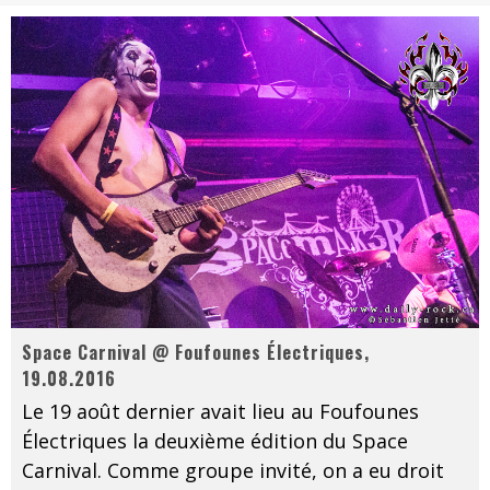
Tove Lo était de passage au MTELUS
Les danseurs étoiles parasitent ton ciel
Jeff Martin au Corona de Montréal
On va se le dire, Sword est de retour
La compil’ Zoo de Slam Disques est de retour
Les rêves sont faits pour être réalisés
Death Note Silence - Collide and Collapse
Énorme succès pour Muse et ses shows au Québec
Space Carnival @ Foufounes Électriques,
19.08.2016
Le 19 août dernier avait lieu au Foufounes
Électriques la deuxième édition du Space
Carnival. Comme groupe invité, on a eu droit