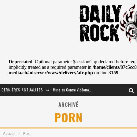
DERNIÈRES ACTUALITÉS
Muse au Centre Vidéotron de Québec
Journey et Toto au Centre Bell
ARCHIVÉ
PORN
JOURNEY AU CENTRE VIDÉOTRON : SAME OR SEPARATE WAYS?
La Tragédie sort de la nouvelle musique
Accueil
Porn