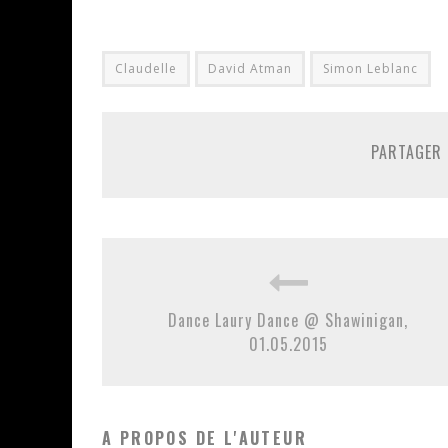
Claudelle
David Atman
Simon Leblanc
PARTAGER 
Dance Laury Dance @ Shawinigan,
01.05.2015
A PROPOS DE L'AUTEUR