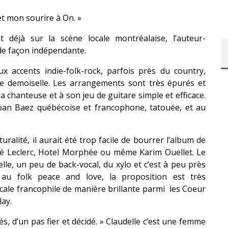
t mon sourire à On. »
déjà sur la scène locale montréalaise, l’auteur-
 de façon indépendante.
ux accents indie-folk-rock, parfois près du country,
lie demoiselle. Les arrangements sont très épurés et
la chanteuse et à son jeu de guitare simple et efficace.
 Joan Baez québécoise et francophone, tatouée, et au
ralité, il aurait été trop facile de bourrer l’album de
é Leclerc, Hotel Morphée ou même Karim Ouellet. Le
elle, un peu de back-vocal, du xylo et c’est à peu près
 au folk peace and love, la proposition est très
icale francophile de manière brillante parmi les Coeur
lay.
s, d’un pas fier et décidé. » Claudelle c’est une femme