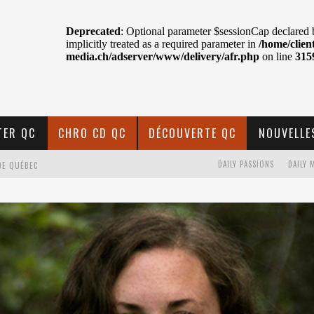
TER QC
CHRO CD QC
DÉCOUVERTE QC
NOUVELLE
DE QUÉBEC
DAILY PASSIONS
DAILY 
BELL
N : SAME OR SEPARATE WAYS?
VELLE MUSIQUE
U MTELUS
TENT TON CIEL