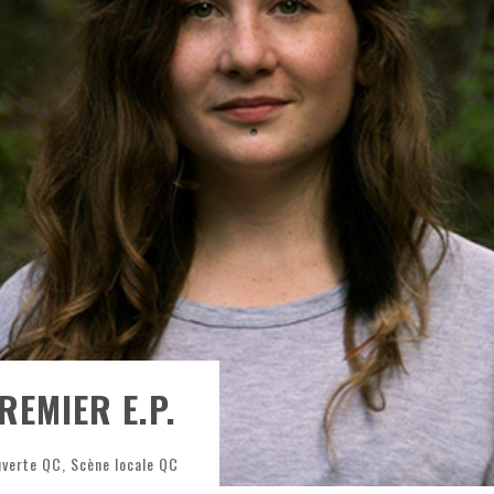
ONTRÉAL
 DE RETOUR
QUES EST DE RETOUR
TRE RÉALISÉS
E AND COLLAPSE
T SES SHOWS AU QUÉBEC
REMIER E.P.
verte QC
,
Scène locale QC