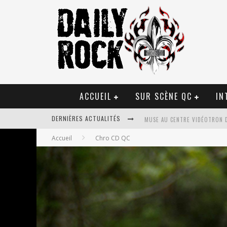
ACCUEIL
SUR SCÈNE QC
IN
MUSE AU CENTRE VIDÉOTRON 
DERNIÈRES ACTUALITÉS
JOURNEY ET TOTO AU CENTRE 
Accueil
Chro CD QC
JOURNEY AU CENTRE VIDÉOTRO
LA TRAGÉDIE SORT DE LA NOU
TOVE LO ÉTAIT DE PASSAGE A
LES DANSEURS ÉTOILES PARASI