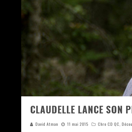
JEFF MARTIN AU CORONA DE M
ON VA SE LE DIRE, SWORD EST
LA COMPIL’ ZOO DE SLAM DIS
LES RÊVES SONT FAITS POUR Ê
DEATH NOTE SILENCE - COLLID
ÉNORME SUCCÈS POUR MUSE E
CLAUDELLE LANCE SON P
David Atman
11 mai 2015
Chro CD QC
,
Décou