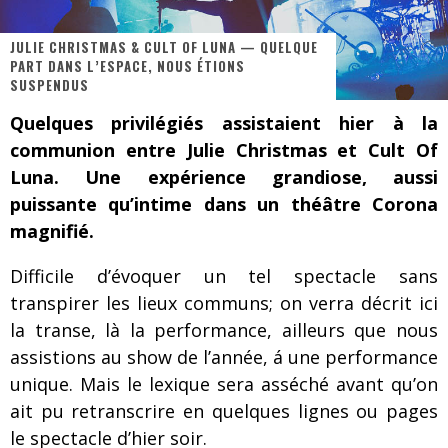
Les danseurs étoiles parasitent ton ciel
JULIE CHRISTMAS & CULT OF LUNA — QUELQUE
Jeff Martin au Corona de Montréal
PART DANS L’ESPACE, NOUS ÉTIONS
SUSPENDUS
On va se le dire, Sword est de retour
Quelques privilégiés assistaient hier à la
La compil’ Zoo de Slam Disques est de retour
communion entre Julie Christmas et Cult Of
Les rêves sont faits pour être réalisés
Luna. Une expérience grandiose, aussi
puissante qu’intime dans un théâtre Corona
Death Note Silence - Collide and Collapse
magnifié.
Énorme succès pour Muse et ses shows au Québec
Difficile d’évoquer un tel spectacle sans
Muse au Centre Vidéotron de Québec
transpirer les lieux communs; on verra décrit ici
la transe, là la performance, ailleurs que nous
assistions au show de l’année, á une performance
unique. Mais le lexique sera asséché avant qu’on
ait pu retranscrire en quelques lignes ou pages
le spectacle d’hier soir.