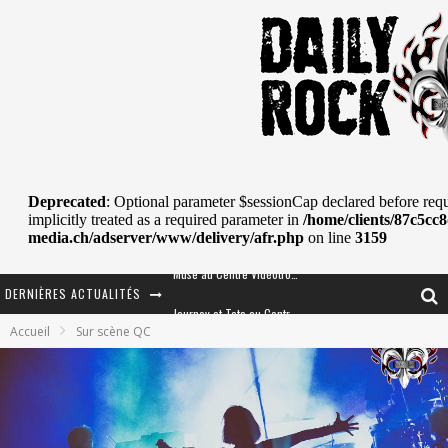
DERNIÈRES ACTUALITÉS
Journey et Toto au Centre Bell
Accueil
Sur scène QC
JOURNEY AU CENTRE VIDÉOTRON : SAME OR SEPARATE WAYS?
La Tragédie sort de la nouvelle musique
Tove Lo était de passage au MTELUS