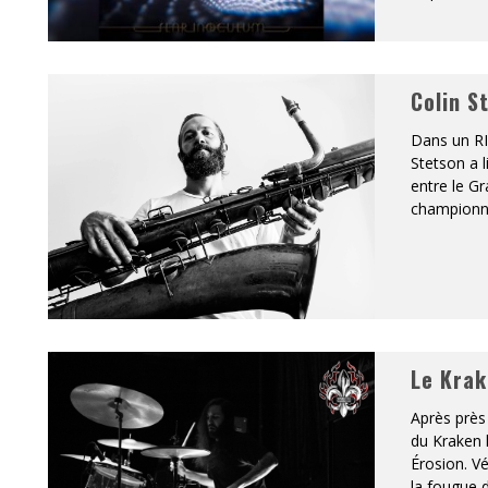
Colin S
Dans un RIT
Stetson a l
entre le Gr
championn
Le Krak
Après près 
du Kraken 
Érosion. Vé
la fougue 