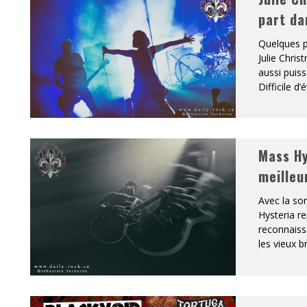
part da
Quelques pr
Julie Chris
aussi puis
Difficile d
Mass Hy
meilleu
Avec la so
Hysteria re
reconnaiss
les vieux b