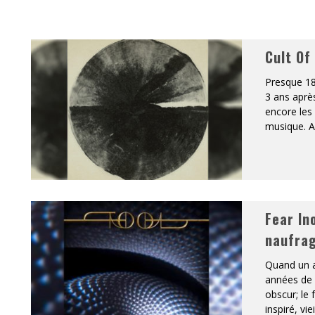
ONTRÉAL
Cult Of
 DE RETOUR
Presque 18
QUES EST DE RETOUR
3 ans aprè
encore les
TRE RÉALISÉS
musique. A
E AND COLLAPSE
T SES SHOWS AU QUÉBEC
Fear In
naufrag
Quand un a
années de 
obscur; le 
inspiré, vie