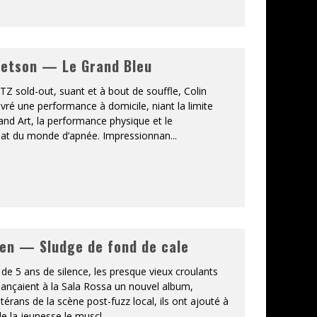
tetson — Le Grand Bleu
Z sold-out, suant et à bout de souffle, Colin
ivré une performance à domicile, niant la limite
and Art, la performance physique et le
at du monde d’apnée. Impressionnan
...
en — Sludge de fond de cale
de 5 ans de silence, les presque vieux croulants
lançaient à la Sala Rossa un nouvel album,
térans de la scène post-fuzz local, ils ont ajouté à
de la jeunesse le muscl
...