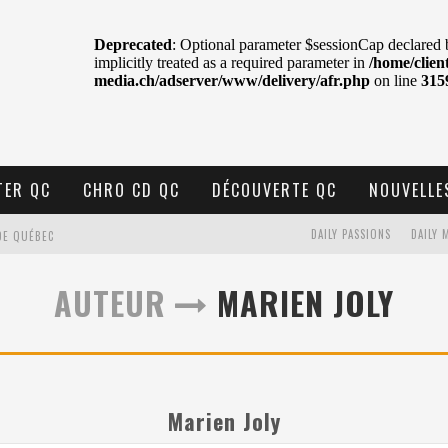
TER QC
CHRO CD QC
DÉCOUVERTE QC
NOUVELLE
DAILY PASSIONS
DAILY 
DE QUÉBEC
BELL
AUTEUR
MARIEN JOLY
N : SAME OR SEPARATE WAYS?
VELLE MUSIQUE
U MTELUS
Marien Joly
TENT TON CIEL