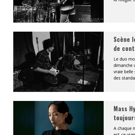
Scène l
de cont
Le duo mon
dimanche u
vraie belle
des standar
Mass Hy
toujour
A chaque n
est-ce vra