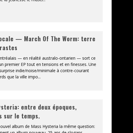
ocale — March Of The Worm: terre
rastes
tréalais — en réalité australo-ontarien — sort ce
n premier EP tout en tensions et en finesses. Une
 surprise indie/noise/minimale à contre-courant
ds que la ville impo
...
steria: entre deux époques,
s sur le temps.
ouvel album de Mass Hysteria la même question:
iment un album nouveau. 25 ans de slogans