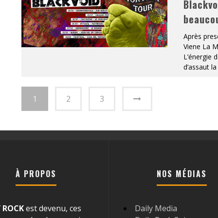
Blackvo
beaucou
Après pres
Viene La Mi
L’énergie d
d’assaut l
1
2
3
À PROPOS
NOS MÉDIAS
Y ROCK
est devenu, ces
Daily Media