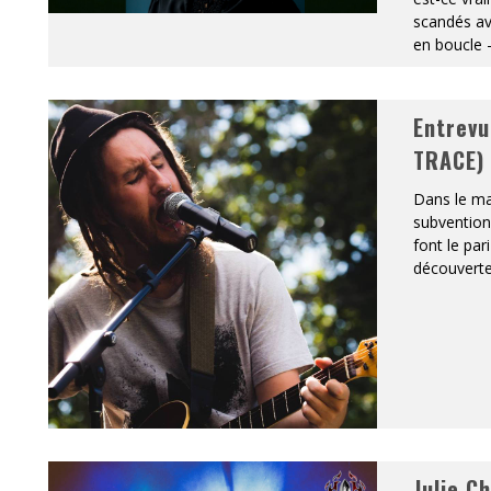
scandés ave
en boucle 
Entrevu
TRACE)
Dans le ma
subvention
font le par
découverte
Julie C