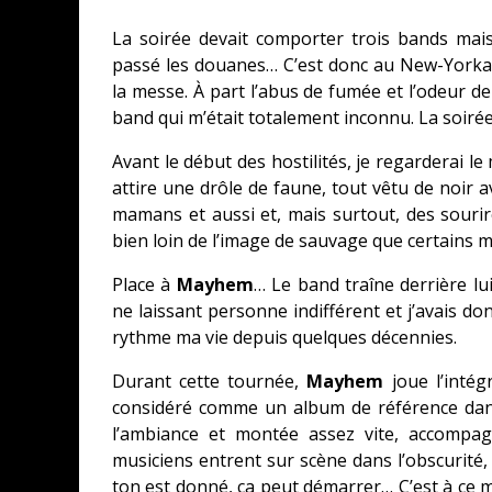
La soirée devait comporter trois bands mai
passé les douanes… C’est donc au New-Yorka
la messe. À part l’abus de fumée et l’odeur de 
band qui m’était totalement inconnu. La soiré
Avant le début des hostilités, je regarderai le
attire une drôle de faune, tout vêtu de noir 
mamans et aussi et, mais surtout, des souri
bien loin de l’image de sauvage que certains
Place à
Mayhem
… Le band traîne derrière l
ne laissant personne indifférent et j’avais do
rythme ma vie depuis quelques décennies.
Durant cette tournée,
Mayhem
joue l’intég
considéré comme un album de référence dans 
l’ambiance et montée assez vite, accompag
musiciens entrent sur scène dans l’obscurité,
ton est donné, ça peut démarrer… C’est à ce 