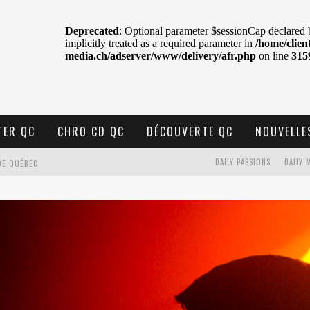
TER QC
CHRO CD QC
DÉCOUVERTE QC
NOUVELLE
DE QUÉBEC
DAILY PASSIONS
DAILY 
BELL
N : SAME OR SEPARATE WAYS?
VELLE MUSIQUE
U MTELUS
TENT TON CIEL