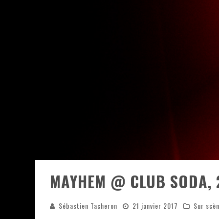
JEFF MARTIN AU CORONA DE M
ON VA SE LE DIRE, SWORD EST
LA COMPIL’ ZOO DE SLAM DIS
LES RÊVES SONT FAITS POUR Ê
DEATH NOTE SILENCE - COLLID
ÉNORME SUCCÈS POUR MUSE E
MAYHEM @ CLUB SODA, 2
Sébastien Tacheron
21 janvier 2017
Sur scè