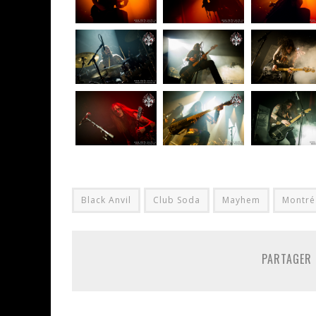
Black Anvil
Club Soda
Mayhem
Montré
PARTAGER 