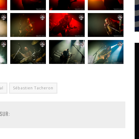
al
Sébastien Tacheron
SUR: