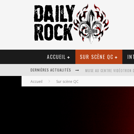
ACCUEIL
SUR SCÈNE QC
IN
MUSE AU CENTRE VIDÉOTRON 
DERNIÈRES ACTUALITÉS
JOURNEY ET TOTO AU CENTRE 
Accueil
Sur scène QC
JOURNEY AU CENTRE VIDÉOTRO
LA TRAGÉDIE SORT DE LA NOU
TOVE LO ÉTAIT DE PASSAGE A
LES DANSEURS ÉTOILES PARASI