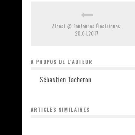
Alcest @ Foufounes Électriques,
20.01.2017
A PROPOS DE L'AUTEUR
Sébastien Tacheron
ARTICLES SIMILAIRES