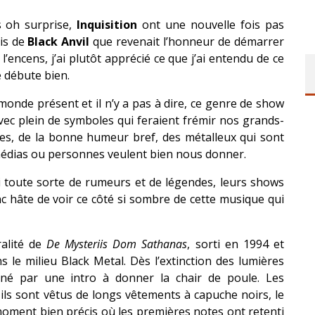
s oh surprise,
Inquisition
ont une nouvelle fois pas
is de
Black Anvil
que revenait l’honneur de démarrer
l’encens, j’ai plutôt apprécié ce que j’ai entendu de ce
e débute bien.
 monde présent et il n’y a pas à dire, ce genre de show
avec plein de symboles qui feraient frémir nos grands-
res, de la bonne humeur bref, des métalleux qui sont
 médias ou personnes veulent bien nous donner.
ui toute sorte de rumeurs et de légendes, leurs shows
nc hâte de voir ce côté si sombre de cette musique qui
ralité de
De Mysteriis Dom Sathanas
, sorti en 1994 et
le milieu Black Metal. Dès l’extinction des lumières
né par une intro à donner la chair de poule. Les
 ils sont vêtus de longs vêtements à capuche noirs, le
moment bien précis où les premières notes ont retenti