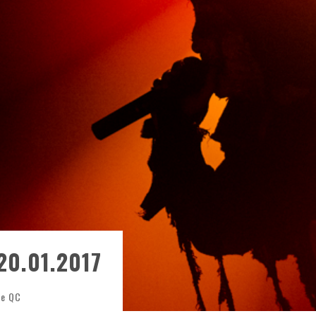
ONTRÉAL
 DE RETOUR
QUES EST DE RETOUR
TRE RÉALISÉS
E AND COLLAPSE
T SES SHOWS AU QUÉBEC
0.01.2017
ne QC