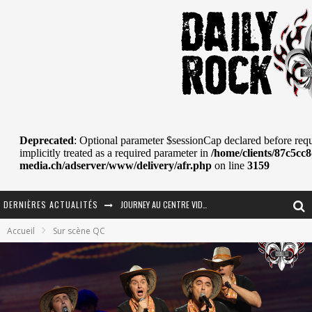
DERNIÈRES ACTUALITÉS
La Tragédie sort de la nouvelle musique
Accueil
Sur scène QC
Tove Lo était de passage au MTELUS
Les danseurs étoiles parasitent ton ciel
Jeff Martin au Corona de Montréal