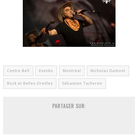
Centre Bell
Evenko
Montréal
Nicholas Dumont
Rock et Belles Oreilles
Sébastien Tacheron
PARTAGER SUR: