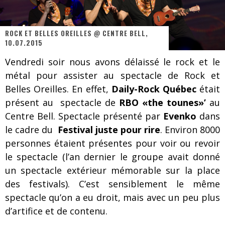
On va se le dire, Sword est de retour
La compil’ Zoo de Slam Disques est de retour
ROCK ET BELLES OREILLES @ CENTRE BELL,
10.07.2015
Les rêves sont faits pour être réalisés
Vendredi soir nous avons délaissé le rock et le
Death Note Silence - Collide and Collapse
métal pour assister au spectacle de Rock et
Énorme succès pour Muse et ses shows au Québec
Belles Oreilles. En effet,
Daily-Rock Québec
était
présent au spectacle de
RBO «the tounes»’
au
Muse au Centre Vidéotron de Québec
Centre Bell. Spectacle présenté par
Evenko
dans
Journey et Toto au Centre Bell
le cadre du
Festival juste pour rire
. Environ 8000
personnes étaient présentes pour voir ou revoir
JOURNEY AU CENTRE VIDÉOTRON : SAME OR SEPARATE WAYS?
le spectacle (l’an dernier le groupe avait donné
un spectacle extérieur mémorable sur la place
des festivals). C’est sensiblement le même
spectacle qu’on a eu droit, mais avec un peu plus
d’artifice et de contenu.