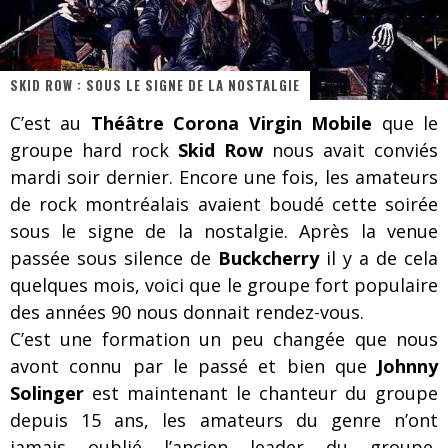
Les danseurs étoiles parasitent ton ciel
Jeff Martin au Corona de Montréal
SKID ROW : SOUS LE SIGNE DE LA NOSTALGIE
On va se le dire, Sword est de retour
C’est au
Théâtre Corona Virgin Mobile
que le
La compil’ Zoo de Slam Disques est de retour
groupe hard rock
Skid Row
nous avait conviés
Les rêves sont faits pour être réalisés
mardi soir dernier. Encore une fois, les amateurs
de rock montréalais avaient boudé cette soirée
Death Note Silence - Collide and Collapse
sous le signe de la nostalgie. Après la venue
Énorme succès pour Muse et ses shows au Québec
passée sous silence de
Buckcherry
il y a de cela
quelques mois, voici que le groupe fort populaire
Muse au Centre Vidéotron de Québec
des années 90 nous donnait rendez-vous.
C’est une formation un peu changée que nous
avont connu par le passé et bien que
Johnny
Solinger
est maintenant le chanteur du groupe
depuis 15 ans, les amateurs du genre n’ont
jamais oublié l’ancien leader du groupe,