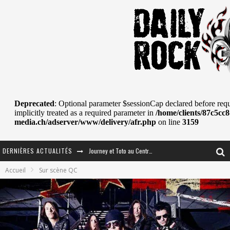
DERNIÈRES ACTUALITÉS
Journey et Toto au Centre Bell
Accueil
Sur scène QC
JOURNEY AU CENTRE VIDÉOTRON : SAME OR SEPARATE WAYS?
La Tragédie sort de la nouvelle musique
Tove Lo était de passage au MTELUS