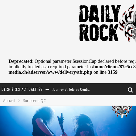
Journey et Toto au Centre Bell
DERNIÈRES ACTUALITÉS
JOURNEY AU CENTRE VIDÉOTRON : SAME OR SEPARATE WAYS?
Accueil
Sur scène QC
La Tragédie sort de la nouvelle musique
Tove Lo était de passage au MTELUS
Les danseurs étoiles parasitent ton ciel