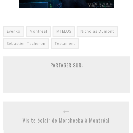
Evenko
Montréal
MTELUS
Nicholas Dumont
Sébastien Tacheron
Testament
PARTAGER SUR:
Visite éclair de Morcheeba à Montréal