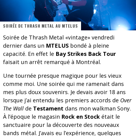
Jeff Martin au Corona de Montréal
On va se le dire, Sword est de retour
SOIRÉE DE THRASH METAL AU MTELUS
La compil’ Zoo de Slam Disques est de retour
Soirée de Thrash Metal «vintage» vendredi
dernier dans un
MTELUS
bondé à pleine
Les rêves sont faits pour être réalisés
capacité. En effet le
Bay Strikes Back Tour
Death Note Silence - Collide and Collapse
faisait un arrêt remarqué à Montréal.
Énorme succès pour Muse et ses shows au Québec
Une tournée presque magique pour les vieux
Muse au Centre Vidéotron de Québec
comme moi. Une soirée qui me ramenait dans
mes plus doux souvenirs. Je devais avoir 18 ans
lorsque j’ai entendu les premiers accords de
Over
The Wall
de
Testament
dans mon walkman Sony.
À l’époque le magasin
Rock en Stock
était le
sanctuaire pour la découverte des nouveaux
bands métal. J’avais eu l’expérience, quelques