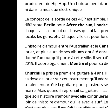
producteur de Hip Hop. Un choix un peu bizar
ni dans la musique électronique.
Le concept de la sortie de ces 4 EP est simple
différente.
Berlin
pour
After the sun
,
Londr
chaque ville a son lot de choses qui lui fait pr
locale, les gens, etc. Chaque ville est pour lui
L’histoire d’amour entre l’Australien et le
Can
jouer, et plusieurs de ses albums ont été enre
donné l’amour qu’il porte à cette ville. Il sera
2019. Il adore également
Montréal
pour sa div
Churchill
a pris sa première guitare à 4 ans. I
sa dose de jouer sur cet instrument qu’il adore 
totalement arrêté la guitare pour plusieurs sem
marre. Mais quand il reprenait sa guitare, il s
que son histoire d’amour avec elle continuerai
loin de l’histoire d’amour qu’il a avec le surf. 
n’est pas plus, car il me fait la confidence qui s