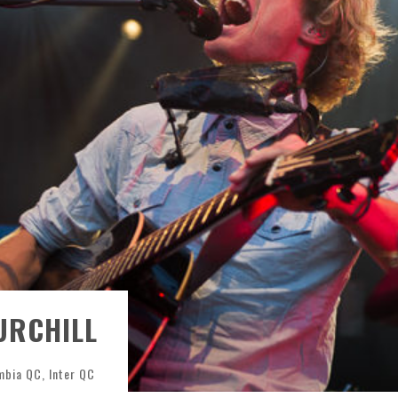
ONTRÉAL
 DE RETOUR
QUES EST DE RETOUR
TRE RÉALISÉS
E AND COLLAPSE
T SES SHOWS AU QUÉBEC
URCHILL
umbia QC
,
Inter QC