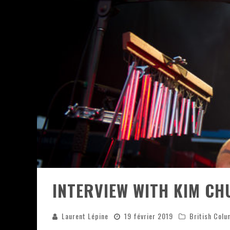
JEFF MARTIN AU CORONA DE M
ON VA SE LE DIRE, SWORD EST
LA COMPIL’ ZOO DE SLAM DIS
LES RÊVES SONT FAITS POUR Ê
DEATH NOTE SILENCE - COLLID
ÉNORME SUCCÈS POUR MUSE E
INTERVIEW WITH KIM CH
Laurent Lépine
19 février 2019
British Col