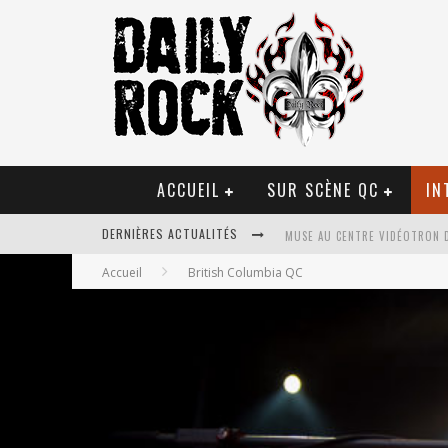
ACCUEIL
SUR SCÈNE QC
IN
MUSE AU CENTRE VIDÉOTRON 
DERNIÈRES ACTUALITÉS
Accueil
British Columbia QC
JOURNEY ET TOTO AU CENTRE 
JOURNEY AU CENTRE VIDÉOTRO
LA TRAGÉDIE SORT DE LA NOU
TOVE LO ÉTAIT DE PASSAGE A
LES DANSEURS ÉTOILES PARASI