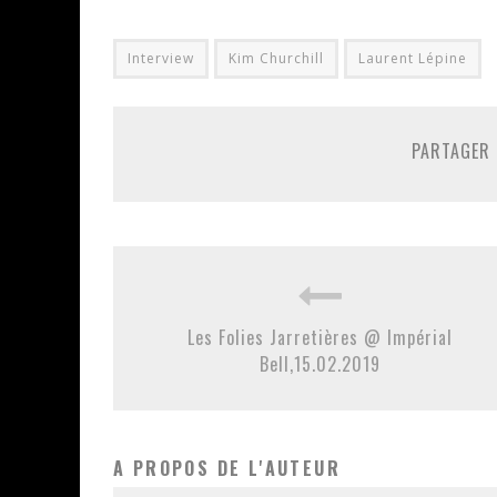
Interview
Kim Churchill
Laurent Lépine
PARTAGER 
Les Folies Jarretières @ Impérial
Bell,15.02.2019
A PROPOS DE L'AUTEUR