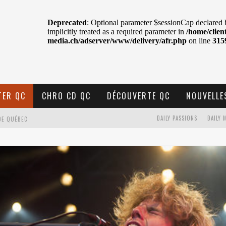
TER QC
CHRO CD QC
DÉCOUVERTE QC
NOUVELLE
DE QUÉBEC
DAILY PASSIONS
DAILY 
BELL
N : SAME OR SEPARATE WAYS?
VELLE MUSIQUE
U MTELUS
TENT TON CIEL