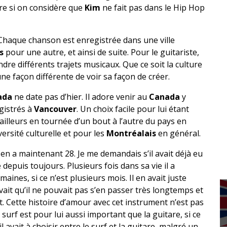
re si on considère que
Kim
ne fait pas dans le Hip Hop
. Chaque chanson est enregistrée dans une ville
es
pour une autre, et ainsi de suite. Pour le guitariste,
endre différents trajets musicaux. Que ce soit la culture
 une façon différente de voir sa façon de créer.
ada
ne date pas d’hier. Il adore venir au
Canada
y
gistrés à
Vancouver
. Un choix facile pour lui étant
 d’ailleurs en tournée d’un bout à l’autre du pays en
ersité culturelle et pour les
Montréalais
en général.
l en a maintenant 28. Je me demandais s’il avait déjà eu
depuis toujours. Plusieurs fois dans sa vie il a
aines, si ce n’est plusieurs mois. Il en avait juste
avait qu’il ne pouvait pas s’en passer très longtemps et
t. Cette histoire d’amour avec cet instrument n’est pas
Le surf est pour lui aussi important que la guitare, si ce
’il avait à choisir entre le surf et la guitare, malgré un