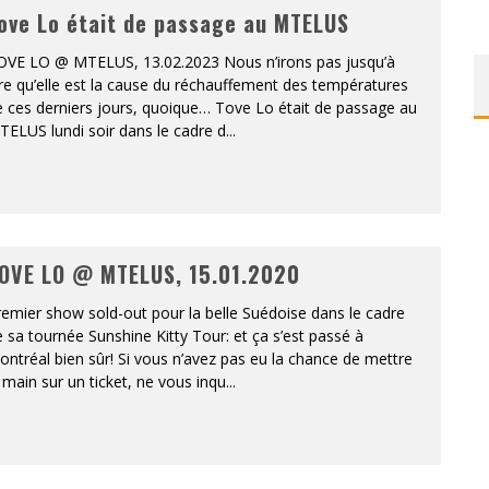
ove Lo était de passage au MTELUS
ONTRÉAL
OVE LO @ MTELUS, 13.02.2023 Nous n’irons pas jusqu’à
re qu’elle est la cause du réchauffement des températures
 DE RETOUR
 ces derniers jours, quoique… Tove Lo était de passage au
ELUS lundi soir dans le cadre d
...
QUES EST DE RETOUR
TRE RÉALISÉS
E AND COLLAPSE
OVE LO @ MTELUS, 15.01.2020
T SES SHOWS AU QUÉBEC
emier show sold-out pour la belle Suédoise dans le cadre
 sa tournée Sunshine Kitty Tour: et ça s’est passé à
ntréal bien sûr! Si vous n’avez pas eu la chance de mettre
 main sur un ticket, ne vous inqu
...