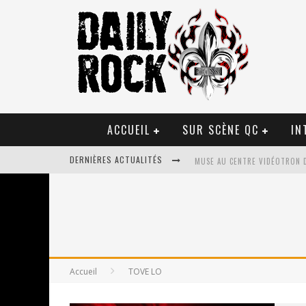
ACCUEIL
SUR SCÈNE QC
IN
DERNIÈRES ACTUALITÉS
MUSE AU CENTRE VIDÉOTRON 
JOURNEY ET TOTO AU CENTRE 
JOURNEY AU CENTRE VIDÉOTRO
LA TRAGÉDIE SORT DE LA NOU
Accueil
TOVE LO
TOVE LO ÉTAIT DE PASSAGE A
LES DANSEURS ÉTOILES PARASI