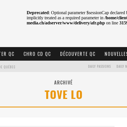
TER QC
CHRO CD QC
DÉCOUVERTE QC
NOUVELLE
DAILY PASSIONS
DAILY 
DE QUÉBEC
BELL
ARCHIVÉ
TOVE LO
N : SAME OR SEPARATE WAYS?
VELLE MUSIQUE
U MTELUS
TENT TON CIEL