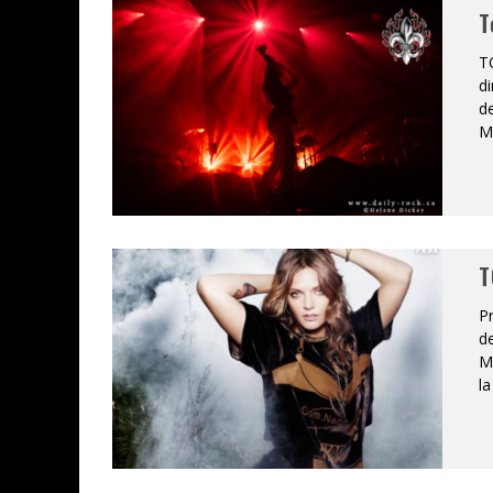
T
JEFF MARTIN AU CORONA DE M
T
di
ON VA SE LE DIRE, SWORD EST
de
MT
LA COMPIL’ ZOO DE SLAM DIS
LES RÊVES SONT FAITS POUR Ê
DEATH NOTE SILENCE - COLLID
T
ÉNORME SUCCÈS POUR MUSE E
Pr
de
Mo
la