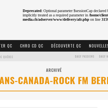
TER QC
CHRO CD QC
DÉCOUVERTE QC
NOUVELLE
DAILY PASSIONS
DAILY 
DE QUÉBEC
BELL
ARCHIVÉ
ANS-CANADA-ROCK FM BER
N : SAME OR SEPARATE WAYS?
VELLE MUSIQUE
U MTELUS
TENT TON CIEL