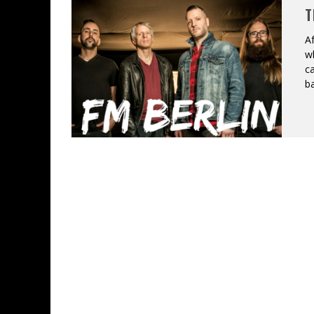
T
JEFF MARTIN AU CORONA DE M
A
w
ON VA SE LE DIRE, SWORD EST
ca
ba
LA COMPIL’ ZOO DE SLAM DIS
LES RÊVES SONT FAITS POUR Ê
DEATH NOTE SILENCE - COLLID
ÉNORME SUCCÈS POUR MUSE E