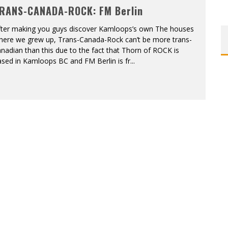
RANS-CANADA-ROCK: FM Berlin
ONTRÉAL
fter making you guys discover Kamloops’s own The houses
here we grew up, Trans-Canada-Rock can’t be more trans-
 DE RETOUR
nadian than this due to the fact that Thorn of ROCK is
sed in Kamloops BC and FM Berlin is fr
...
QUES EST DE RETOUR
TRE RÉALISÉS
E AND COLLAPSE
T SES SHOWS AU QUÉBEC