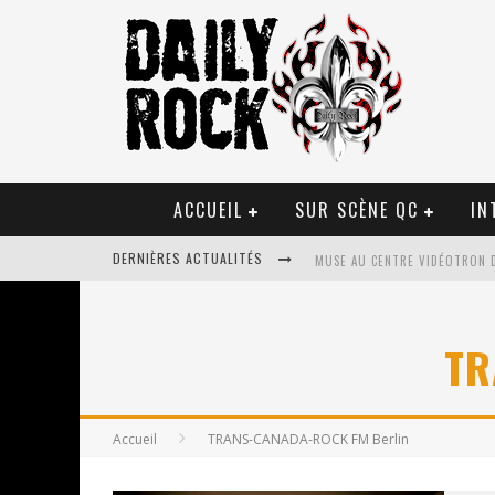
ACCUEIL
SUR SCÈNE QC
IN
DERNIÈRES ACTUALITÉS
MUSE AU CENTRE VIDÉOTRON 
JOURNEY ET TOTO AU CENTRE 
TR
JOURNEY AU CENTRE VIDÉOTRO
LA TRAGÉDIE SORT DE LA NOU
Accueil
TRANS-CANADA-ROCK FM Berlin
TOVE LO ÉTAIT DE PASSAGE A
LES DANSEURS ÉTOILES PARASI