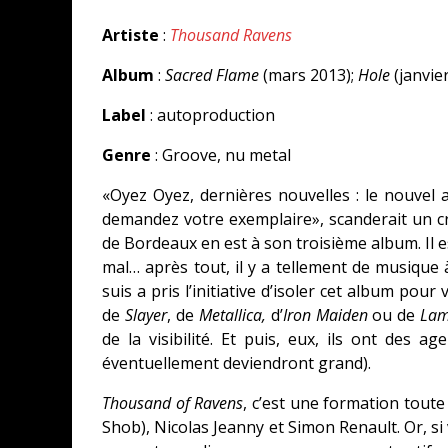
Artiste
:
Thousand Ravens
Album
:
Sacred Flame
(mars 2013);
Hole
(janvie
Label
: autoproduction
Genre
: Groove, nu metal
«Oyez Oyez, dernières nouvelles : le nouvel
demandez votre exemplaire», scanderait un crie
de Bordeaux en est à son troisième album. Il e
mal… après tout, il y a tellement de musique à
suis a pris l’initiative d’isoler cet album pour
de
Slayer
, de
Metallica,
d’
Iron Maiden
ou de
Lam
de la visibilité. Et puis, eux, ils ont des 
éventuellement deviendront grand).
Thousand of Ravens
, c’est une formation tout
Shob), Nicolas Jeanny et Simon Renault. Or, si