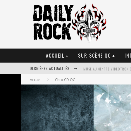
ACCUEIL
SUR SCÈNE QC
IN
MUSE AU CENTRE VIDÉOTRON 
DERNIÈRES ACTUALITÉS
JOURNEY ET TOTO AU CENTRE 
Accueil
Chro CD QC
JOURNEY AU CENTRE VIDÉOTRO
LA TRAGÉDIE SORT DE LA NOU
TOVE LO ÉTAIT DE PASSAGE A
LES DANSEURS ÉTOILES PARASI