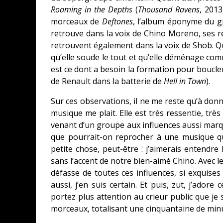
Roaming in the Depths
(
Thousand Ravens
, 201
morceaux de
Deftones
, l’album éponyme du g
retrouve dans la voix de Chino Moreno, ses res
retrouvent également dans la voix de Shob. Q
qu’elle soude le tout et qu’elle déménage comm
est ce dont a besoin la formation pour boucler
de Renault dans la batterie de
Hell in Town
).
Sur ces observations, il ne me reste qu’à donn
musique me plait. Elle est très ressentie, trè
venant d’un groupe aux influences aussi marqu
que pourrait-on reprocher à une musique qu
petite chose, peut-être : j’aimerais entendre 
sans l’accent de notre bien-aimé Chino. Avec l
défasse de toutes ces influences, si exquises 
aussi, j’en suis certain. Et puis, zut, j’adore
portez plus attention au crieur public que je 
morceaux, totalisant une cinquantaine de minut