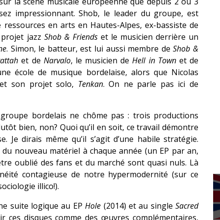
s sur la scène musicale européenne que depuis 2 ou 3
ssez impressionnant. Shob, le leader du groupe, est
 ressources en arts en Hautes-Alpes, ex-bassiste de
 projet jazz
Shob & Friends
et le musicien derrière un
ne
. Simon, le batteur, est lui aussi membre de
Shob &
attah
et de
Narvalo
, le musicien de
Hell in Town
et de
une école de musique bordelaise, alors que Nicolas
t son projet solo,
Tenkan
. On ne parle pas ici de
 groupe bordelais ne chôme pas : trois productions
tôt bien, non? Quoi qu’il en soit, ce travail démontre
e. Je dirais même qu’il s’agit d’une habile stratégie.
t du nouveau matériel à chaque année (un EP par an,
être oublié des fans et du marché sont quasi nuls. Là
tanéité contagieuse de notre hypermodernité (sur ce
iologie illico!).
une suite logique au EP
Hole
(2014) et au single
Sacred
inir ces disques comme des œuvres complémentaires,