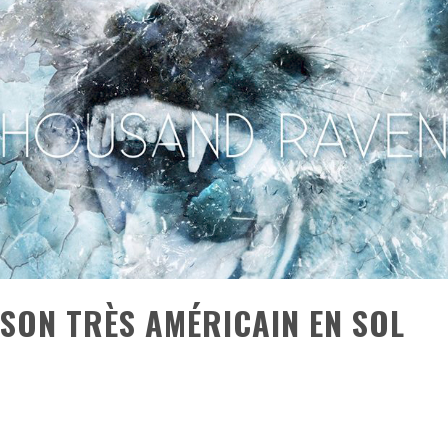
ONTRÉAL
 DE RETOUR
QUES EST DE RETOUR
TRE RÉALISÉS
E AND COLLAPSE
T SES SHOWS AU QUÉBEC
SON TRÈS AMÉRICAIN EN SOL