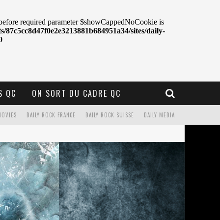
S QC
ON SORT DU CADRE QC
MOVIES
DAILY ROCK FRANCE
DAILY ROCK SUISSE
DAILY MEDIA