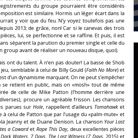
enregistrements du groupe pourraient être considérés
mposition est similaire. Hormis un léger écart dans la
urrait y voir que du feu. N’y voyez toutefois pas une
epuis 2013; de grâce, non! Car si le canevas des trois
ces, lui, se perfectionne et se raffine. Et puis, il est
ans séparent la parution du premier single et celle du
un group avant de réaliser un nouveau disque, quoi).
is ont du talent. À n’en pas douter! La basse de Shob
 jeu, semblable à celui de Billy Gould (
Faith No More
) et
 est d’un dynamisme marquant. On ne peut s’empêcher
on se retient en public, mais on «mosh» tout de même
spirée de celle de Mike Patton (l’homme derrière une
diverses), procure un agréable frisson. Les chansons
ces parues sur
Hole
, rappellent d’ailleurs
Tomahawk
et
ble à celui de Patton que par l’usage du «palm-mute» et
ola Jeanny et de Duane Denison. La chanson
Your Last
tes a Coward
et
Rape This Day
, deux excellentes pièces
s
Dark Waters
,
7 Days
,
The Last Witness
(
7 Days
, 2015) et