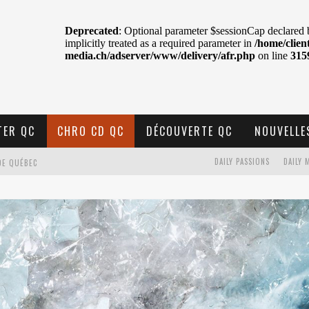
TER QC
CHRO CD QC
DÉCOUVERTE QC
NOUVELLE
DE QUÉBEC
DAILY PASSIONS
DAILY 
BELL
N : SAME OR SEPARATE WAYS?
VELLE MUSIQUE
U MTELUS
TENT TON CIEL