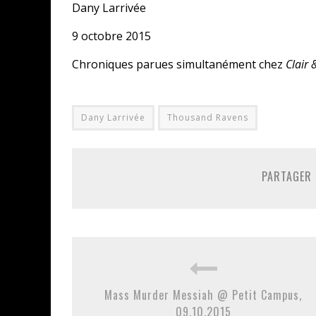
Dany Larrivée
9 octobre 2015
Chroniques parues simultanément chez
Clair
Dany Larrivée
Thousand Ravens
PARTAGER 
Mass Murder Messiah @ Petit Campus,
09.10.2015