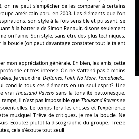
3), on ne peut s’empêcher de les comparer à certains
roupe américain paru en 2003. Les éléments que l’on
pirations, son style à la fois sensible et puissant, se
uant à la batterie de Simon Renault, disons seulement
e on l’aime. Son style, sans être des plus techniques,
 la boucle (on peut davantage constater tout le talent
er mon appréciation générale. Eh bien, les amis, cette
s profonde et très intense. On ne s’attend pas à moins
ées. Je veux dire,
Deftones
,
Faith No More
,
Tomahawk
…
i concilie tous ces éléments en un seul esprit? Une
le vrai
Thousand Ravens
sans la tonalité pattonesque,
e temps, il n’est pas impossible que
Thousand Ravens
se
soient-elles. Le temps fera les choses et l’expérience
 cette musique! Trêve de critiques, je me la boucle. Ne
suis. Écoutez plutôt la discographie du groupe. Treize
es, cela s’écoute tout seul!