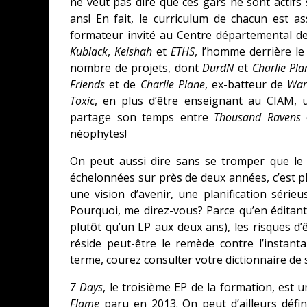
ne veut pas dire que ces gars ne sont actif
ans! En fait, le curriculum de chacun est a
formateur invité au Centre départemental de
Kubiack
,
Keishah
et
ETHS
, l’homme derrière le
nombre de projets, dont
DurdN
et
Charlie Pla
Friends
et de
Charlie Plane
, ex-batteur de
War
Toxic
, en plus d’être enseignant au CIAM, 
partage son temps entre
Thousand Ravens
e
néophytes!
On peut aussi dire sans se tromper que le
échelonnées sur près de deux années, c’est plu
une vision d’avenir, une planification sérieus
Pourquoi, me direz-vous? Parce qu’en éditan
plutôt qu’un LP aux deux ans), les risques d’
réside peut-être le remède contre l’instan
terme, courez consulter votre dictionnaire de soc
7 Days
, le troisième EP de la formation, est 
Flame
paru en 2013. On peut d’ailleurs déf