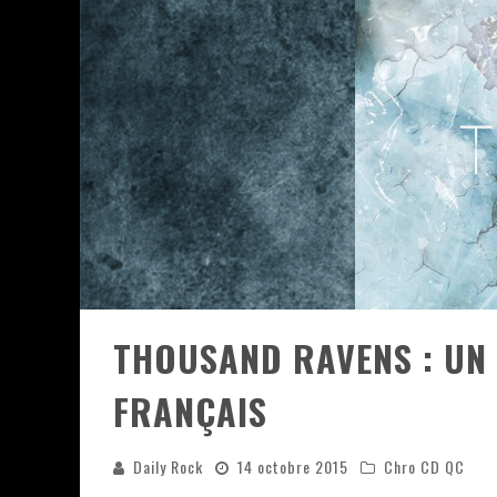
JEFF MARTIN AU CORONA DE M
ON VA SE LE DIRE, SWORD EST
LA COMPIL’ ZOO DE SLAM DIS
LES RÊVES SONT FAITS POUR Ê
DEATH NOTE SILENCE - COLLID
ÉNORME SUCCÈS POUR MUSE E
THOUSAND RAVENS : UN 
FRANÇAIS
Daily Rock
14 octobre 2015
Chro CD QC