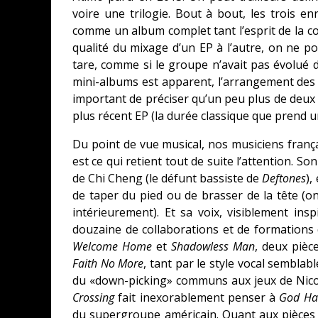
voire une trilogie. Bout à bout, les trois 
comme un album complet tant l’esprit de la co
qualité du mixage d’un EP à l’autre, on ne po
tare, comme si le groupe n’avait pas évolué d
mini-albums est apparent, l’arrangement des piè
important de préciser qu’un peu plus de deux 
plus récent EP (la durée classique que prend 
Du point de vue musical, nos musiciens frança
est ce qui retient tout de suite l’attention. Son
de Chi Cheng (le défunt bassiste de
Deftones
),
de taper du pied ou de brasser de la tête (
intérieurement). Et sa voix, visiblement in
douzaine de collaborations et de formations 
Welcome Home
et
Shadowless Man
, deux piè
Faith No More
, tant par le style vocal sembla
du «down-picking» communs aux jeux de Nic
Crossing
fait inexorablement penser à
God Ha
du supergroupe américain. Quant aux pièce