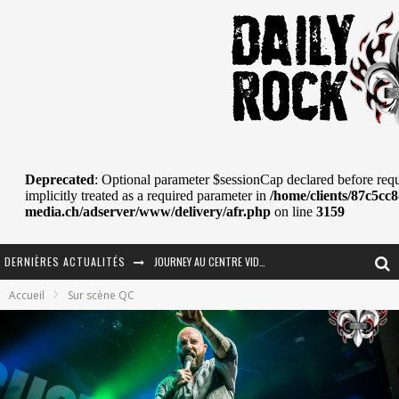
DERNIÈRES ACTUALITÉS
La Tragédie sort de la nouvelle musique
Accueil
Sur scène QC
Tove Lo était de passage au MTELUS
Les danseurs étoiles parasitent ton ciel
Jeff Martin au Corona de Montréal