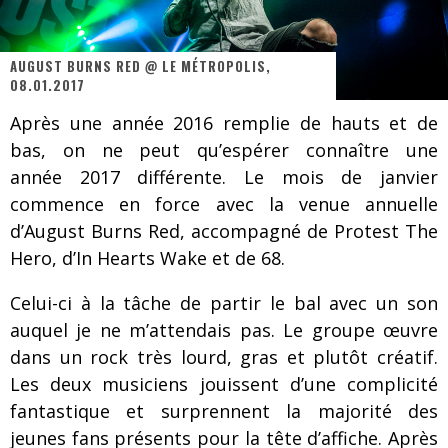
On va se le dire, Sword est de retour
La compil’ Zoo de Slam Disques est de retour
AUGUST BURNS RED @ LE MÉTROPOLIS,
08.01.2017
Les rêves sont faits pour être réalisés
Après une année 2016 remplie de hauts et de
Death Note Silence - Collide and Collapse
bas, on ne peut qu’espérer connaître une
Énorme succès pour Muse et ses shows au Québec
année 2017 différente. Le mois de janvier
commence en force avec la venue annuelle
Muse au Centre Vidéotron de Québec
d’August Burns Red, accompagné de Protest The
Journey et Toto au Centre Bell
Hero, d’In Hearts Wake et de 68.
JOURNEY AU CENTRE VIDÉOTRON : SAME OR SEPARATE WAYS?
Celui-ci à la tâche de partir le bal avec un son
auquel je ne m’attendais pas. Le groupe œuvre
dans un rock très lourd, gras et plutôt créatif.
Les deux musiciens jouissent d’une complicité
fantastique et surprennent la majorité des
jeunes fans présents pour la tête d’affiche. Après