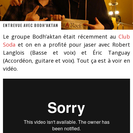
Les danseurs étoiles parasitent ton ciel
Jeff Martin au Corona de Montréal
ENTREVUE AVEC BODH’AKTAN
On va se le dire, Sword est de retour
Le groupe Bodh’aktan était récemment au
Club
La compil’ Zoo de Slam Disques est de retour
Soda
et on en a profité pour jaser avec Robert
Les rêves sont faits pour être réalisés
Langlois (Basse et voix) et Éric Tanguay
(Accordéon, guitare et voix). Tout ça est à voir en
Death Note Silence - Collide and Collapse
vidéo.
Énorme succès pour Muse et ses shows au Québec
Muse au Centre Vidéotron de Québec