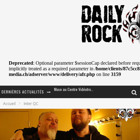
DERNIÈRES ACTUALITÉS
Journey et Toto au Centre Bell
Accueil
Inter QC
JOURNEY AU CENTRE VIDÉOTRON : SAME OR SEPARATE WAYS?
La Tragédie sort de la nouvelle musique
Tove Lo était de passage au MTELUS