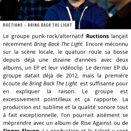
Les danseurs étoiles parasitent ton ciel
Jeff Martin au Corona de Montréal
RUCTIONS – BRING BACK THE LIGHT
On va se le dire, Sword est de retour
Le groupe punk-rock/alternatif
Ructions
lançait
La compil’ Zoo de Slam Disques est de retour
récemment
Bring Back The Light
. Encore méconnu
Les rêves sont faits pour être réalisés
sur la scène locale, le quatuor roule sa bosse
depuis déjà une dizaine d’années avec deux
Death Note Silence - Collide and Collapse
albums, un EP et leur vidéoclip. Le dernier EP du
Énorme succès pour Muse et ses shows au Québec
groupe datait déjà de 2012, mais la première
écoute de
Bring Back The Light
est suffisante pour
Muse au Centre Vidéotron de Québec
en expliquer la raison. Le groupe est
excessivement pointilleux et ça rapporte. La
production est sublime et la qualité sonore tout
à fait exceptionnelle, l’on pourrait aisément se
méprendre avec un album de Rise Against ou de
Finger Eleven
. La production et le talent y sont