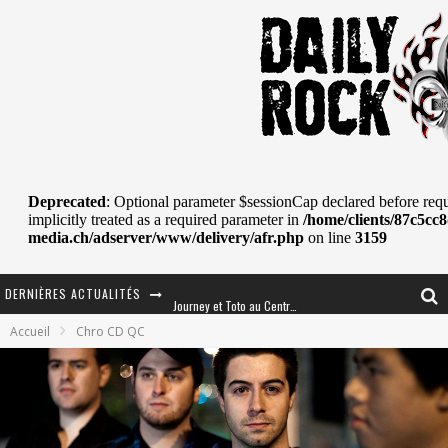
DERNIÈRES ACTUALITÉS
Journey et Toto au Centre Bell
Accueil
Chro CD QC
JOURNEY AU CENTRE VIDÉOTRON : SAME OR SEPARATE WAYS?
La Tragédie sort de la nouvelle musique
Tove Lo était de passage au MTELUS