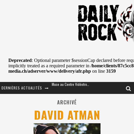
DERNIÈRES ACTUALITÉS
Journey et Toto au Centre Bell
JOURNEY AU CENTRE VIDÉOTRON : SAME OR SEPARATE WAYS?
ARCHIVÉ
DAVID ATMAN
La Tragédie sort de la nouvelle musique
Tove Lo était de passage au MTELUS