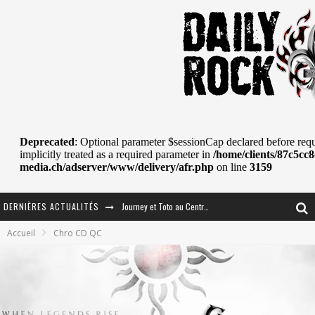
DERNIÈRES ACTUALITÉS
Journey et Toto au Centre Bell
Accueil
Chro CD QC
JOURNEY AU CENTRE VIDÉOTRON : SAME OR SEPARATE WAYS?
La Tragédie sort de la nouvelle musique
Tove Lo était de passage au MTELUS