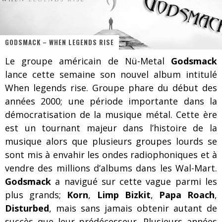
Les danseurs étoiles parasitent ton ciel
Jeff Martin au Corona de Montréal
GODSMACK – WHEN LEGENDS RISE
On va se le dire, Sword est de retour
Le groupe américain de Nü-Metal
Godsmack
La compil’ Zoo de Slam Disques est de retour
lance cette semaine son nouvel album intitulé
Les rêves sont faits pour être réalisés
When legends rise. Groupe phare du début des
années 2000; une période importante dans la
Death Note Silence - Collide and Collapse
démocratisation de la musique métal. Cette ère
Énorme succès pour Muse et ses shows au Québec
est un tournant majeur dans l’histoire de la
musique alors que plusieurs groupes lourds se
Muse au Centre Vidéotron de Québec
sont mis à envahir les ondes radiophoniques et à
vendre des millions d’albums dans les Wal-Mart.
Godsmack
a navigué sur cette vague parmi les
plus grands;
Korn
,
Limp Bizkit
,
Papa Roach
,
Disturbed
, mais sans jamais obtenir autant de
succès que leur prédécesseur. Plusieurs années