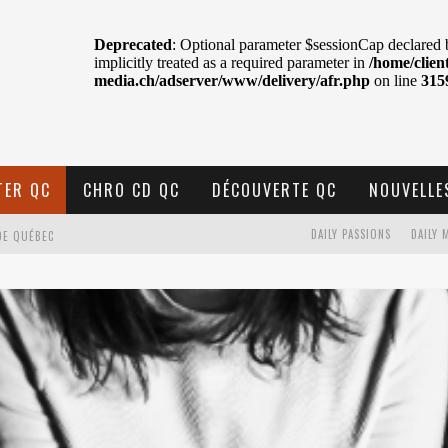
TER QC
CHRO CD QC
DÉCOUVERTE QC
NOUVELLE
DAILY PASSIONS
DAILY 
DE QUÉBEC
BELL
N : SAME OR SEPARATE WAYS?
VELLE MUSIQUE
U MTELUS
TENT TON CIEL