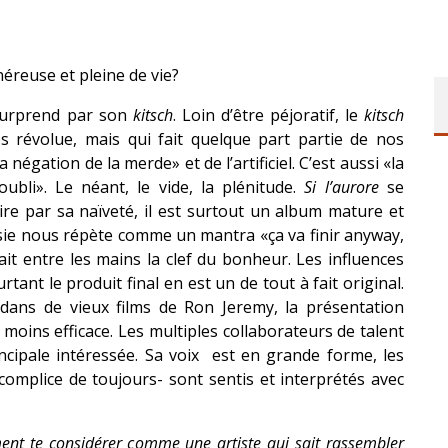
néreuse et pleine de vie?
 surprend par son
kitsch
. Loin d’être péjoratif, le
kitsch
 révolue, mais qui fait quelque part partie de nos
 négation de la merde» et de l’artificiel. C’est aussi «la
oubli». Le néant, le vide, la plénitude.
Si l’aurore
se
ire par sa naïveté, il est surtout un album mature et
sie nous répète comme un mantra «ça va finir anyway,
it entre les mains la clef du bonheur. Les influences
rtant le produit final en est un de tout à fait original.
 dans de vieux films de Ron Jeremy, la présentation
moins efficace. Les multiples collaborateurs de talent
incipale intéressée. Sa voix est en grande forme, les
 complice de toujours- sont sentis et interprétés avec
nt te considérer comme une artiste qui sait rassembler