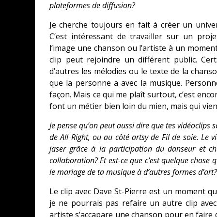
plateformes de diffusion?
Je cherche toujours en fait à créer un univ
C’est intéressant de travailler sur un proj
l’image une chanson ou l’artiste à un moment b
clip peut rejoindre un différent public. Cer
d’autres les mélodies ou le texte de la chans
que la personne a avec la musique. Person
façon. Mais ce qui me plaît surtout, c’est enc
font un métier bien loin du mien, mais qui vi
Je pense qu’on peut aussi dire que tes vidéoclips
de All Right, ou au côté artsy de Fil de soie. L
jaser grâce à la participation du danseur et c
collaboration? Et est-ce que c’est quelque chose qu
le mariage de ta musique à d’autres formes d’art?
Le clip avec Dave St-Pierre est un moment 
je ne pourrais pas refaire un autre clip av
artiste s’accapare une chanson pour en faire q