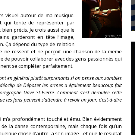
ers visuel autour de ma musique.
et qui tente de représenter par
ien précis. Je crois aussi que le
tains garderont en tête l’image,
on. Ça dépend du type de relation
ne ne ressent et ne perçoit une chanson de la même
ore de pouvoir collaborer avec des gens passionnés qui
ennent se compléter parfaitement.
 sont en général plutôt surprenants si on pense aux zombies
e vidéoclip de Déposer les armes a également beaucoup fait
horégraphe Dave St-Pierre. Comment s’est déroulée cette
e tes fans peuvent s’attendre à revoir un jour, c’est-à-dire
qui m’a profondément touché et ému. Bien évidemment
ec de la danse contemporaine, mais chaque fois qu’un
uelque chose d’autre, à son image, -et que le résultat