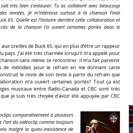
sait très bien s’entourer. Tu as collaboré avec beaucoup
l des années. Je m’intéresse surtout à la chanson Final
k 65. Quelle est l’histoire derrière cette collaboration et
ccès de la chanson t’a ouvert certaines portes dans le
ux oreilles de Buck 65, qui en plus d’être un rappeur
u pays. J’ai été très charmée lorsqu’il m’a appelé pour
 chanson sans même se rencontrer. Il m’a fait parvenir
es de mélodies pour le refrain en me donnant carte
construit le reste de son texte à partir du refrain que
ollaboration m’a ouvert certaines portes? Tout ça est
hanges musicaux entre Radio-Canada et CBC sont très
t que je suis très choyée d’avoir été appuyée par CBC
éoclips comparativement à plusieurs
es l’art du vidéoclip comme toujours
ela malgré la quasi-inexistence de