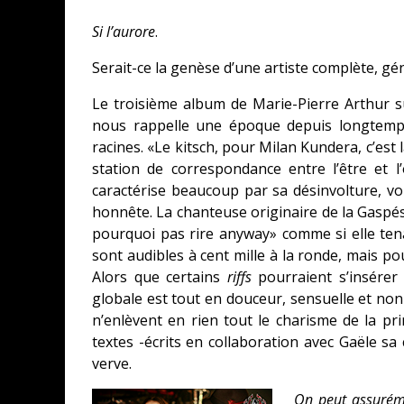
Si l’aurore
.
Serait-ce la genèse d’une artiste complète, gé
Le troisième album de Marie-Pierre Arthur
nous rappelle une époque depuis longtemps
racines. «Le kitsch, pour Milan Kundera, c’est la
station de correspondance entre l’être et l’
caractérise beaucoup par sa désinvolture, vo
honnête. La chanteuse originaire de la Gaspé
pourquoi pas rire anyway» comme si elle tena
sont audibles à cent mille à la ronde, mais pou
Alors que certains
riffs
pourraient s’insérer
globale est tout en douceur, sensuelle et non 
n’enlèvent en rien tout le charisme de la pr
textes -écrits en collaboration avec Gaële sa
verve.
On peut assuréme