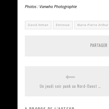
Photos : V
anwho Photographie
David Atman
Entrevue
Marie-Pierre Arthur
PARTAGER 
Un jeudi soir punk au Nord-Ouest …