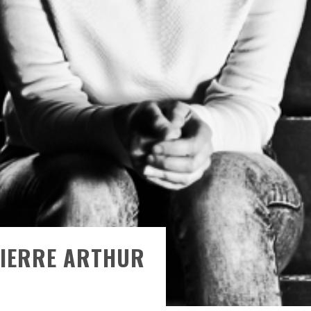
ONTRÉAL
 DE RETOUR
QUES EST DE RETOUR
TRE RÉALISÉS
E AND COLLAPSE
T SES SHOWS AU QUÉBEC
PIERRE ARTHUR