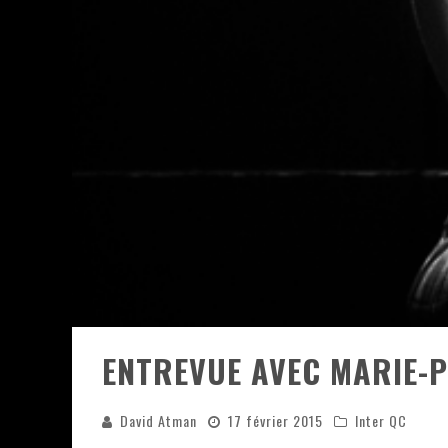
JEFF MARTIN AU CORONA DE M
ON VA SE LE DIRE, SWORD EST
LA COMPIL’ ZOO DE SLAM DIS
LES RÊVES SONT FAITS POUR Ê
DEATH NOTE SILENCE - COLLID
ÉNORME SUCCÈS POUR MUSE E
ENTREVUE AVEC MARIE-
David Atman
17 février 2015
Inter QC