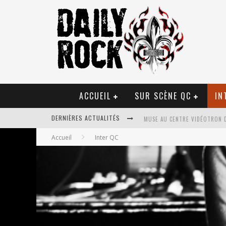
ACCUEIL
SUR SCÈNE QC
IN
DERNIÈRES ACTUALITÉS
MUSE AU CENTRE VIDÉOTRON 
Accueil
Inter QC
JOURNEY ET TOTO AU CENTRE 
JOURNEY AU CENTRE VIDÉOTRO
LA TRAGÉDIE SORT DE LA NOU
TOVE LO ÉTAIT DE PASSAGE A
LES DANSEURS ÉTOILES PARASI