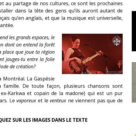
et au partage de nos cultures, ce sont les prochaines
staller dans la tête des gens qu’ils auront autant de
çais qu’en anglais, et que la musique est universelle,
hantée.
end les grands espaces, le
on dont on entend la forêt
a place que joue ta région
 jauges-tu entre la folie
iode de création?
 à Montréal. La Gaspésie
a famille. De toute façon, plusieurs chansons sont
ex-Karkwa et copain de la madone) qui est un pur
gars. Le
vaporeux
et le
venteux
ne viennent pas que de
QUEZ SUR LES IMAGES DANS LE TEXTE