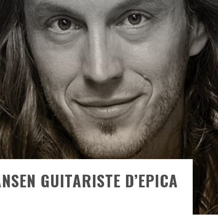
ONTRÉAL
 DE RETOUR
QUES EST DE RETOUR
TRE RÉALISÉS
E AND COLLAPSE
T SES SHOWS AU QUÉBEC
NSEN GUITARISTE D’EPICA