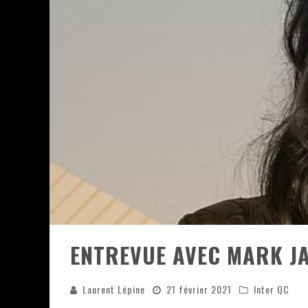
JEFF MARTIN AU CORONA DE M
ON VA SE LE DIRE, SWORD EST
LA COMPIL’ ZOO DE SLAM DIS
LES RÊVES SONT FAITS POUR Ê
DEATH NOTE SILENCE - COLLID
ÉNORME SUCCÈS POUR MUSE E
ENTREVUE AVEC MARK JA
Laurent Lépine
21 février 2021
Inter QC