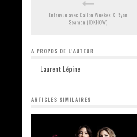
Entrevue avec Dallon Weekes & Ryan
Seaman (IDKHOW)
A PROPOS DE L'AUTEUR
Laurent Lépine
ARTICLES SIMILAIRES