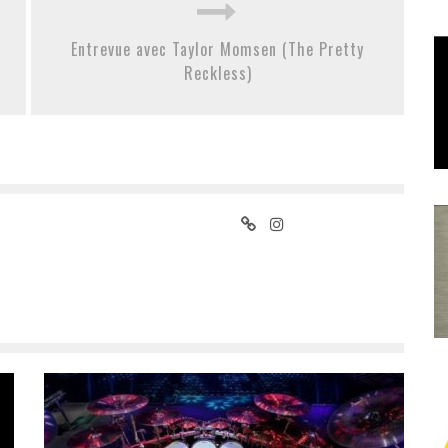
Entrevue avec Taylor Momsen (The Pretty
Reckless)