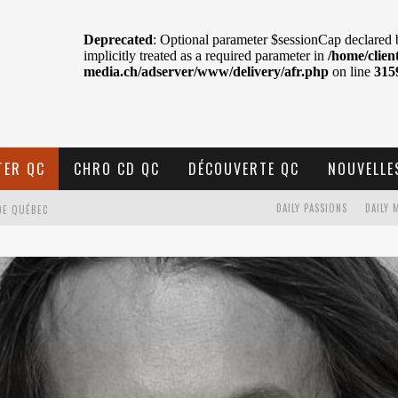
TER QC
CHRO CD QC
DÉCOUVERTE QC
NOUVELLE
DE QUÉBEC
DAILY PASSIONS
DAILY 
BELL
N : SAME OR SEPARATE WAYS?
VELLE MUSIQUE
U MTELUS
TENT TON CIEL