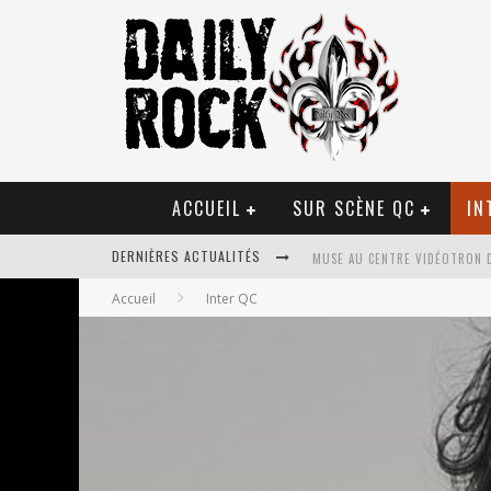
ACCUEIL
SUR SCÈNE QC
IN
MUSE AU CENTRE VIDÉOTRON 
DERNIÈRES ACTUALITÉS
JOURNEY ET TOTO AU CENTRE 
Accueil
Inter QC
JOURNEY AU CENTRE VIDÉOTRO
LA TRAGÉDIE SORT DE LA NOU
TOVE LO ÉTAIT DE PASSAGE A
LES DANSEURS ÉTOILES PARASI