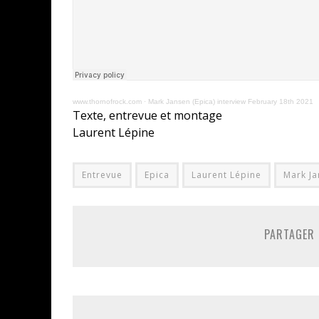
www.thornofrock.com
·
Mark Jansen (Epica) interview February 18th 2021
Texte, entrevue et montage
Laurent Lépine
Entrevue
Epica
Laurent Lépine
Mark J
PARTAGER 