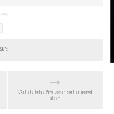
 Daze)
SUR:
L’Artiste belge Piwi Leman sort un nouvel
album