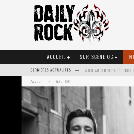
ACCUEIL
SUR SCÈNE QC
IN
MUSE AU CENTRE VIDÉOTRON 
DERNIÈRES ACTUALITÉS
JOURNEY ET TOTO AU CENTRE 
Accueil
Inter QC
JOURNEY AU CENTRE VIDÉOTRO
LA TRAGÉDIE SORT DE LA NOU
TOVE LO ÉTAIT DE PASSAGE A
LES DANSEURS ÉTOILES PARASI