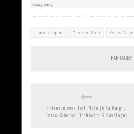
https://www.facebook.com/thornofrock
·
Entrevue avec Zach Lemay (Yester
Laurent Lépine
Thorn of Rock
Yester Daze
PARTAGER 
Entrevue avec Jeff Plate (Alta Reign,
Trans-Siberian Orchestra & Savatage)