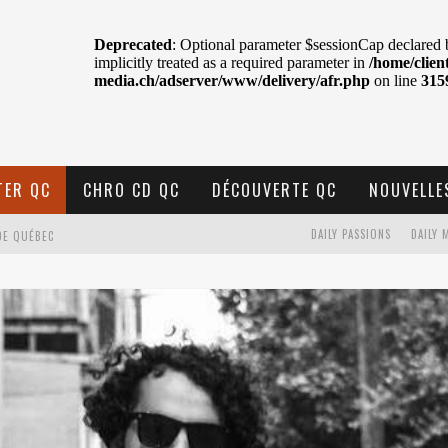
TER QC
CHRO CD QC
DÉCOUVERTE QC
NOUVELLE
DE QUÉBEC
DAILY PASSIONS
DAILY 
BELL
N : SAME OR SEPARATE WAYS?
VELLE MUSIQUE
U MTELUS
TENT TON CIEL