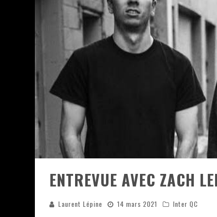
JEFF MARTIN AU CORONA DE M
ON VA SE LE DIRE, SWORD EST
LA COMPIL’ ZOO DE SLAM DIS
LES RÊVES SONT FAITS POUR Ê
DEATH NOTE SILENCE - COLLID
ÉNORME SUCCÈS POUR MUSE E
ENTREVUE AVEC ZACH LE
Laurent Lépine
14 mars 2021
Inter QC