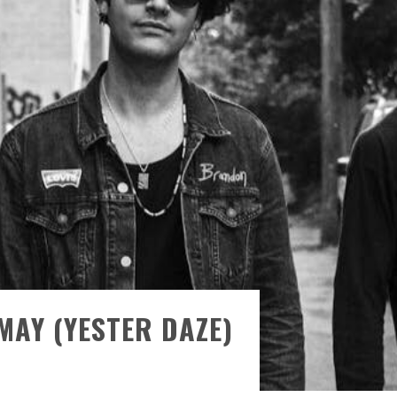
ONTRÉAL
 DE RETOUR
QUES EST DE RETOUR
TRE RÉALISÉS
E AND COLLAPSE
T SES SHOWS AU QUÉBEC
MAY (YESTER DAZE)