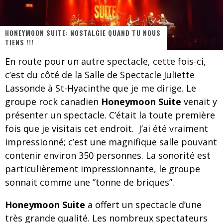
Les danseurs étoiles parasitent ton ciel
HONEYMOON SUITE: NOSTALGIE QUAND TU NOUS
Jeff Martin au Corona de Montréal
TIENS !!!
On va se le dire, Sword est de retour
En route pour un autre spectacle, cette fois-ci,
c’est du côté de la Salle de Spectacle Juliette
La compil’ Zoo de Slam Disques est de retour
Lassonde à St-Hyacinthe que je me dirige. Le
Les rêves sont faits pour être réalisés
groupe rock canadien
Honeymoon Suite
venait y
présenter un spectacle. C’était la toute première
Death Note Silence - Collide and Collapse
fois que je visitais cet endroit. J’ai été vraiment
Énorme succès pour Muse et ses shows au Québec
impressionné; c’est une magnifique salle pouvant
contenir environ 350 personnes. La sonorité est
particulièrement impressionnante, le groupe
sonnait comme une ‘’tonne de briques’’.
Honeymoon Suite
a offert un spectacle d’une
très grande qualité. Les nombreux spectateurs