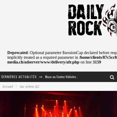
Muse au Centre Vidéotron de Québec
DERNIÈRES ACTUALITÉS
Journey et Toto au Centre Bell
Accueil
Sur scène QC
JOURNEY AU CENTRE VIDÉOTRON : SAME OR SEPARATE WAYS?
La Tragédie sort de la nouvelle musique
Tove Lo était de passage au MTELUS