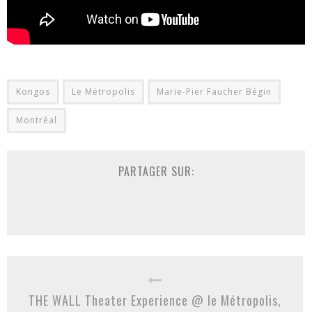
Kongos
Le Métropolis
Marie-Pier Faucher Bégin
Montréal
PARTAGER SUR:
THE WALL Theater Experience @ le Métropolis,