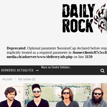
DERNIÈRES ACTUALITÉS
Journey et Toto au Centre Bell
Accueil
Sur scène QC
JOURNEY AU CENTRE VIDÉOTRON : SAME OR SEPARATE WAYS?
La Tragédie sort de la nouvelle musique
Tove Lo était de passage au MTELUS