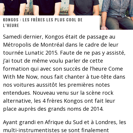
Les danseurs étoiles parasitent ton ciel
Jeff Martin au Corona de Montréal
KONGOS : LES FRÈRES LES PLUS COOL DE
L’HEURE
On va se le dire, Sword est de retour
Samedi dernier, Kongos était de passage au
La compil’ Zoo de Slam Disques est de retour
Métropolis de Montréal dans le cadre de leur
Les rêves sont faits pour être réalisés
tournée Lunatic 2015. Faute de ne pas y assisté,
j’ai tout de même voulu parler de cette
Death Note Silence - Collide and Collapse
formation qui avec son succès de l’heure Come
Énorme succès pour Muse et ses shows au Québec
With Me Now, nous fait chanter à tue-tête dans
nos voitures aussitôt les premières notes
Muse au Centre Vidéotron de Québec
entendues. Nouveau venu sur la scène rock
alternative, les 4 frères Kongos ont fait leur
place auprès des grands noms de 2014.
Ayant grandi en Afrique du Sud et à Londres, les
multi-instrumentistes se sont finalement