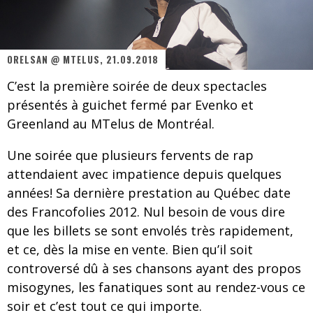
Les danseurs étoiles parasitent ton ciel
Jeff Martin au Corona de Montréal
ORELSAN @ MTELUS, 21.09.2018
On va se le dire, Sword est de retour
C’est la première soirée de deux spectacles
La compil’ Zoo de Slam Disques est de retour
présentés à guichet fermé par Evenko et
Les rêves sont faits pour être réalisés
Greenland au MTelus de Montréal.
Death Note Silence - Collide and Collapse
Une soirée que plusieurs fervents de rap
attendaient avec impatience depuis quelques
Énorme succès pour Muse et ses shows au Québec
années! Sa dernière prestation au Québec date
Muse au Centre Vidéotron de Québec
des Francofolies 2012. Nul besoin de vous dire
que les billets se sont envolés très rapidement,
et ce, dès la mise en vente. Bien qu’il soit
controversé dû à ses chansons ayant des propos
misogynes, les fanatiques sont au rendez-vous ce
soir et c’est tout ce qui importe.