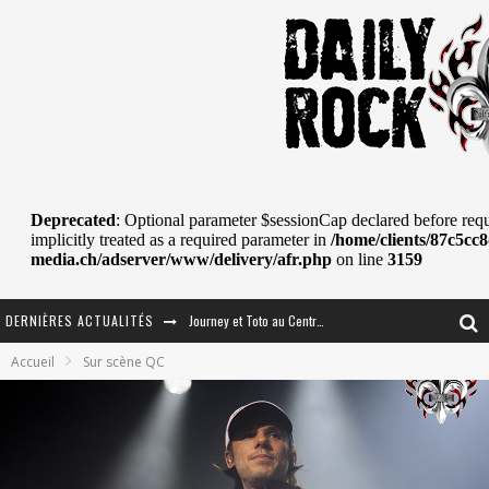
DERNIÈRES ACTUALITÉS
Journey et Toto au Centre Bell
Accueil
Sur scène QC
JOURNEY AU CENTRE VIDÉOTRON : SAME OR SEPARATE WAYS?
La Tragédie sort de la nouvelle musique
Tove Lo était de passage au MTELUS