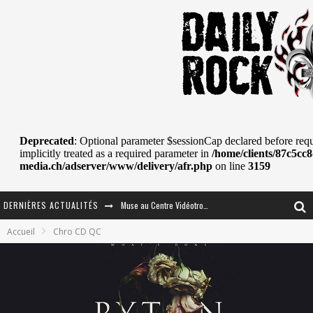
DERNIÈRES ACTUALITÉS
Journey et Toto au Centre Bell
Accueil
Chro CD QC
JOURNEY AU CENTRE VIDÉOTRON : SAME OR SEPARATE WAYS?
La Tragédie sort de la nouvelle musique
Tove Lo était de passage au MTELUS