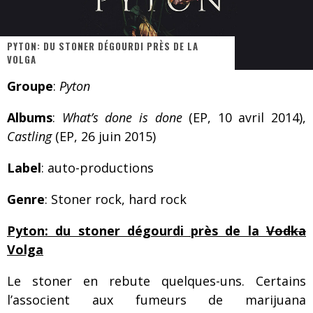
Les danseurs étoiles parasitent ton ciel
Jeff Martin au Corona de Montréal
PYTON: DU STONER DÉGOURDI PRÈS DE LA
VOLGA
On va se le dire, Sword est de retour
Groupe
:
Pyton
La compil’ Zoo de Slam Disques est de retour
Albums
:
What’s done is done
(EP, 10 avril 2014),
Les rêves sont faits pour être réalisés
Castling
(EP, 26 juin 2015)
Death Note Silence - Collide and Collapse
Label
: auto-productions
Énorme succès pour Muse et ses shows au Québec
Genre
: Stoner rock, hard rock
Muse au Centre Vidéotron de Québec
Pyton: du stoner dégourdi près de la
Vodka
Volga
Le stoner en rebute quelques-uns. Certains
l’associent aux fumeurs de marijuana