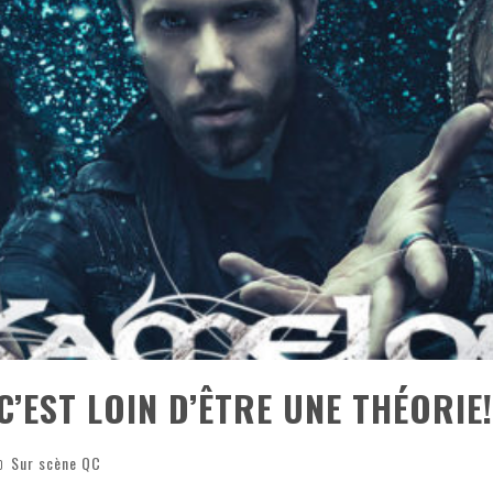
ONTRÉAL
 DE RETOUR
QUES EST DE RETOUR
TRE RÉALISÉS
E AND COLLAPSE
T SES SHOWS AU QUÉBEC
’EST LOIN D’ÊTRE UNE THÉORIE!
Sur scène QC