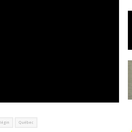
Bégin
Québec