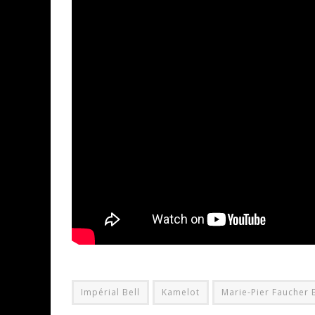
Impérial Bell
Kamelot
Marie-Pier Faucher 