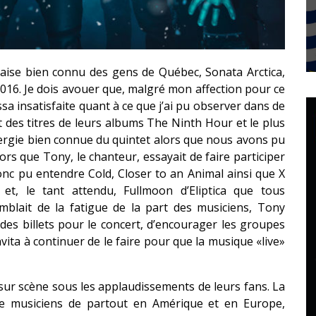
ndaise bien connu des gens de Québec, Sonata Arctica,
2016. Je dois avouer que, malgré mon affection pour ce
sa insatisfaite quant à ce que j’ai pu observer dans de
t des titres de leurs albums The Ninth Hour et le plus
nergie bien connue du quintet alors que nous avons pu
rs que Tony, le chanteur, essayait de faire participer
onc pu entendre Cold, Closer to an Animal ainsi que X
et, le tant attendu, Fullmoon d’Eliptica que tous
mblait de la fatigue de la part des musiciens, Tony
des billets pour le concert, d’encourager les groupes
ita à continuer de le faire pour que la musique «live»
 sur scène sous les applaudissements de leurs fans. La
e musiciens de partout en Amérique et en Europe,