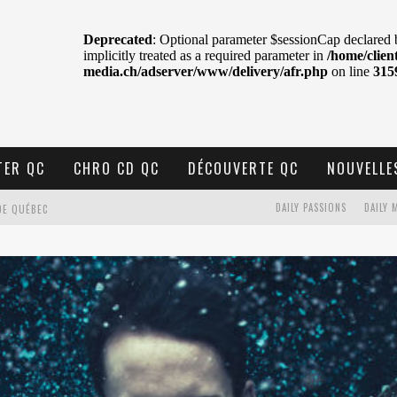
TER QC
CHRO CD QC
DÉCOUVERTE QC
NOUVELLE
DAILY PASSIONS
DAILY 
DE QUÉBEC
BELL
N : SAME OR SEPARATE WAYS?
VELLE MUSIQUE
U MTELUS
TENT TON CIEL