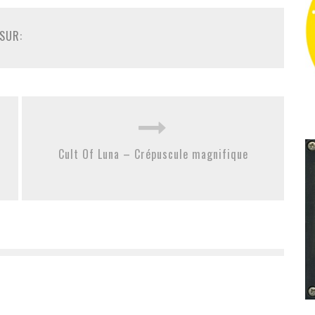
SUR:
Cult Of Luna – Crépuscule magnifique