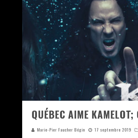
JEFF MARTIN AU CORONA DE M
ON VA SE LE DIRE, SWORD EST
LA COMPIL’ ZOO DE SLAM DIS
LES RÊVES SONT FAITS POUR Ê
DEATH NOTE SILENCE - COLLID
ÉNORME SUCCÈS POUR MUSE E
QUÉBEC AIME KAMELOT; C
Marie-Pier Faucher Bégin
17 septembre 2019