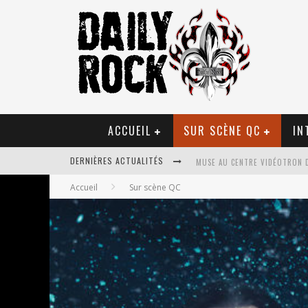
ACCUEIL
SUR SCÈNE QC
IN
DERNIÈRES ACTUALITÉS
MUSE AU CENTRE VIDÉOTRON 
Accueil
Sur scène QC
JOURNEY ET TOTO AU CENTRE 
JOURNEY AU CENTRE VIDÉOTRO
LA TRAGÉDIE SORT DE LA NOU
TOVE LO ÉTAIT DE PASSAGE A
LES DANSEURS ÉTOILES PARASI