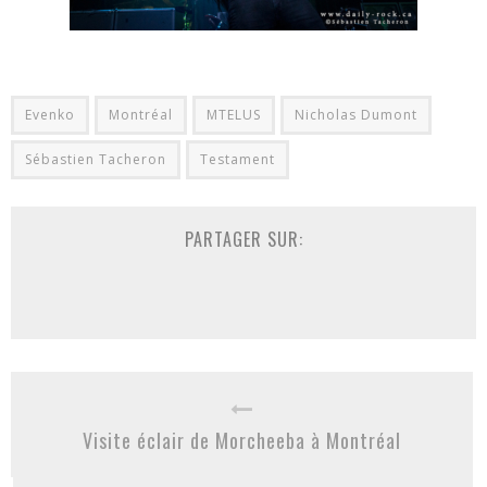
Evenko
Montréal
MTELUS
Nicholas Dumont
Sébastien Tacheron
Testament
PARTAGER SUR:
Visite éclair de Morcheeba à Montréal