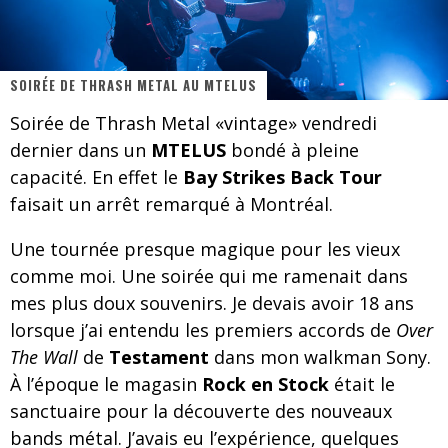
On va se le dire, Sword est de retour
La compil’ Zoo de Slam Disques est de retour
SOIRÉE DE THRASH METAL AU MTELUS
Les rêves sont faits pour être réalisés
Soirée de Thrash Metal «vintage» vendredi
Death Note Silence - Collide and Collapse
dernier dans un
MTELUS
bondé à pleine
Énorme succès pour Muse et ses shows au Québec
capacité. En effet le
Bay Strikes Back Tour
faisait un arrêt remarqué à Montréal.
Muse au Centre Vidéotron de Québec
Une tournée presque magique pour les vieux
Journey et Toto au Centre Bell
comme moi. Une soirée qui me ramenait dans
JOURNEY AU CENTRE VIDÉOTRON : SAME OR SEPARATE WAYS?
mes plus doux souvenirs. Je devais avoir 18 ans
lorsque j’ai entendu les premiers accords de
Over
The Wall
de
Testament
dans mon walkman Sony.
À l’époque le magasin
Rock en Stock
était le
sanctuaire pour la découverte des nouveaux
bands métal. J’avais eu l’expérience, quelques