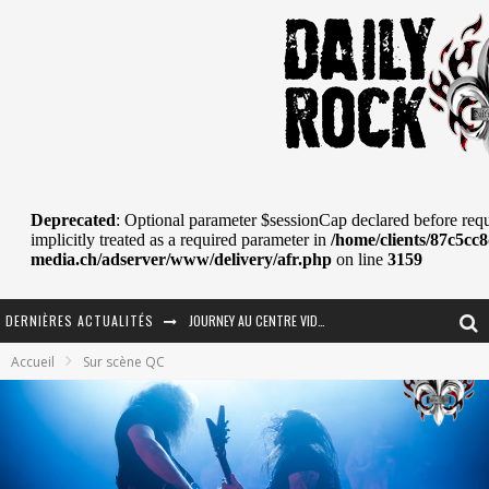
DERNIÈRES ACTUALITÉS
La Tragédie sort de la nouvelle musique
Accueil
Sur scène QC
Tove Lo était de passage au MTELUS
Les danseurs étoiles parasitent ton ciel
Jeff Martin au Corona de Montréal