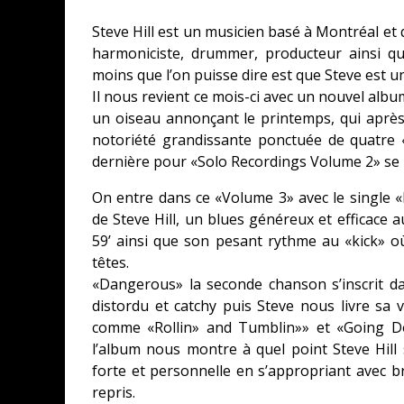
Steve Hill est un musicien basé à Montréal et 
harmoniciste, drummer, producteur ainsi q
moins que l’on puisse dire est que Steve est un
Il nous revient ce mois-ci avec un nouvel albu
un oiseau annonçant le printemps, qui après 
notoriété grandissante ponctuée de quatre
dernière pour «Solo Recordings Volume 2» se r
On entre dans ce «Volume 3» avec le single 
de Steve Hill, un blues généreux et efficace 
59’ ainsi que son pesant rythme au «kick» o
têtes.
«Dangerous» la seconde chanson s’inscrit d
distordu et catchy puis Steve nous livre sa v
comme «Rollin» and Tumblin»» et «Going D
l’album nous montre à quel point Steve Hill 
forte et personnelle en s’appropriant avec br
repris.