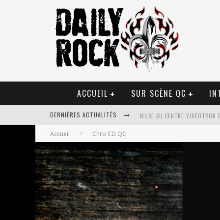
ACCUEIL
SUR SCÈNE QC
IN
DERNIÈRES ACTUALITÉS
MUSE AU CENTRE VIDÉOTRON 
Accueil
Chro CD QC
JOURNEY ET TOTO AU CENTRE 
JOURNEY AU CENTRE VIDÉOTRO
LA TRAGÉDIE SORT DE LA NOU
TOVE LO ÉTAIT DE PASSAGE A
LES DANSEURS ÉTOILES PARASI