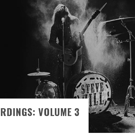
ONTRÉAL
 DE RETOUR
QUES EST DE RETOUR
TRE RÉALISÉS
E AND COLLAPSE
T SES SHOWS AU QUÉBEC
ORDINGS: VOLUME 3