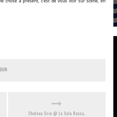
e chose à présent, c’est de vous voir sur scène, en
SUR:
Chelsea Grin @ La Sala Rossa,