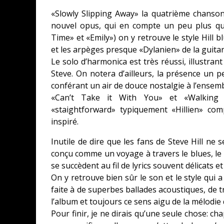
«Slowly Slipping Away» la quatrième chanson
nouvel opus, qui en compte un peu plus qu
Time» et «Emily») on y retrouve le style Hill b
et les arpèges presque «Dylanien» de la guita
Le solo d’harmonica est très réussi, illustr
Steve. On notera d’ailleurs, la présence un p
conférant un air de douce nostalgie à l’ensemb
«Can’t Take it With You» et «Walking G
«staightforward» typiquement «Hillien» co
inspiré.
Inutile de dire que les fans de Steve Hill n
conçu comme un voyage à travers le blues, le 
se succèdent au fil de lyrics souvent délicats 
On y retrouve bien sûr le son et le style qui a 
faite à de superbes ballades acoustiques, de t
l’album et toujours ce sens aigu de la mélodie 
Pour finir, je ne dirais qu’une seule chose: c