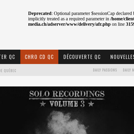
TER QC
CHRO CD QC
DÉCOUVERTE QC
NOUVELLE
DAILY PASSIONS
DAILY 
DE QUÉBEC
BELL
N : SAME OR SEPARATE WAYS?
VELLE MUSIQUE
U MTELUS
TENT TON CIEL