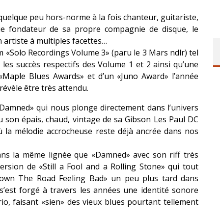
quelque peu hors-norme à la fois chanteur, guitariste,
ue fondateur de sa propre compagnie de disque, le
 artiste à multiples facettes…
m «Solo Recordings Volume 3» (paru le 3 Mars ndlr) tel
les succès respectifs des Volume 1 et 2 ainsi qu’une
 «Maple Blues Awards» et d’un «Juno Award» l’année
évèle être très attendu.
«Damned» qui nous plonge directement dans l’univers
au son épais, chaud, vintage de sa Gibson Les Paul DC
ù la mélodie accrocheuse reste déjà ancrée dans nos
ans la même lignée que «Damned» avec son riff très
ersion de «Still a Fool and a Rolling Stone» qui tout
own The Road Feeling Bad» un peu plus tard dans
s’est forgé à travers les années une identité sonore
io, faisant «sien» des vieux blues pourtant tellement