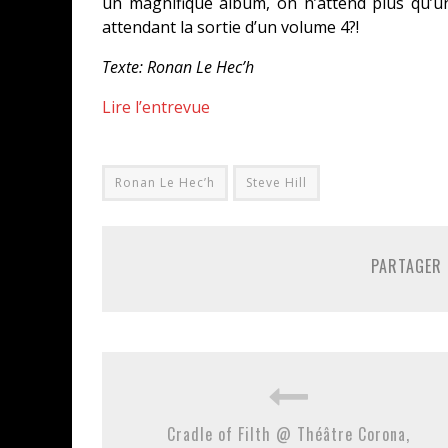
un magnifique album, on n’attend plus qu’un
attendant la sortie d’un volume 4?!
Texte: Ronan Le Hec’h
Lire l’entrevue
Ronan Le Hec’h
Steve Hill
PARTAGER 
Cradle of Filth @ Théâtre Corona,