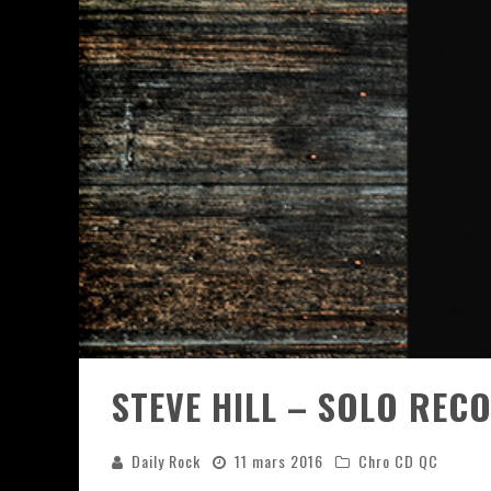
JEFF MARTIN AU CORONA DE M
ON VA SE LE DIRE, SWORD EST
LA COMPIL’ ZOO DE SLAM DIS
LES RÊVES SONT FAITS POUR Ê
DEATH NOTE SILENCE - COLLID
ÉNORME SUCCÈS POUR MUSE E
STEVE HILL – SOLO REC
Daily Rock
11 mars 2016
Chro CD QC