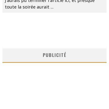
J'aurais pu terminer l'article ici, et presque
toute la soirée aurait
...
PUBLICITÉ