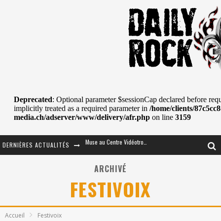
DERNIÈRES ACTUALITÉS
Journey et Toto au Centre Bell
JOURNEY AU CENTRE VIDÉOTRON : SAME OR SEPARATE WAYS?
ARCHIVÉ
FESTIVOIX
La Tragédie sort de la nouvelle musique
Tove Lo était de passage au MTELUS
Accueil
Festivoix