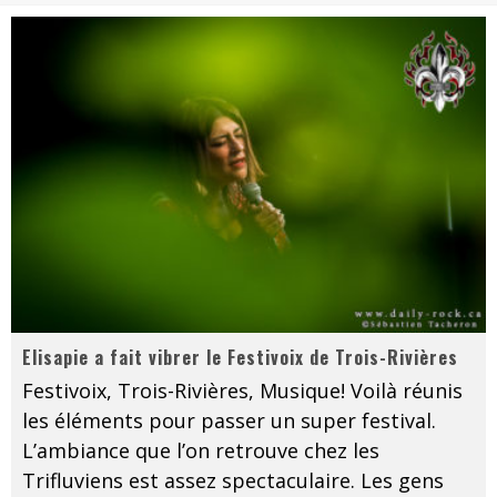
Les danseurs étoiles parasitent ton ciel
Jeff Martin au Corona de Montréal
On va se le dire, Sword est de retour
La compil’ Zoo de Slam Disques est de retour
Les rêves sont faits pour être réalisés
Death Note Silence - Collide and Collapse
Énorme succès pour Muse et ses shows au Québec
Muse au Centre Vidéotron de Québec
Elisapie a fait vibrer le Festivoix de Trois-Rivières
Festivoix, Trois-Rivières, Musique! Voilà réunis
les éléments pour passer un super festival.
L’ambiance que l’on retrouve chez les
Trifluviens est assez spectaculaire. Les gens